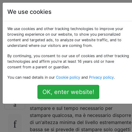
Stampa 3D
Tag
Account
We use cookies
Quanto è importante
We use cookies and other tracking technologies to improve your
browsing experience on our website, to show you personalized
content and targeted ads, to analyze our website traffic, and to
l'altezza minima del
understand where our visitors are coming from.
livello su una
By continuing, you consent to our use of cookies and other tracking
technologies and affirm you're at least 16 years old or have
consent from a parent or guardian.
stampante 3d?
You can read details in our
Cookie policy
and
Privacy policy
.
OK, enter website!
So che l'altezza minima del livello influirà
18
sulla precisione di un articolo che è possibile
stampare e sul tempo necessario per
stampare qualcosa, ma è necessario disporre
di un'altezza minima del livello estremamente
bassa se si prevede di stampare solo oggetti