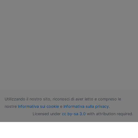
Utilizzando il nostro sito, riconosci di aver letto e compreso le
nostre
Informativa sui cookie
e
Informativa sulla privacy
.
Licensed under
cc by-sa 3.0
with attribution required.