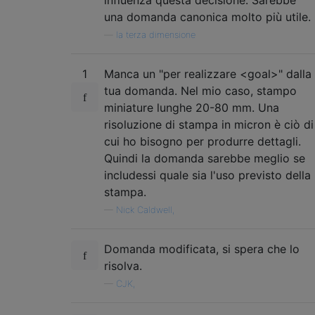
una domanda canonica molto più utile.
—
la terza dimensione
1
Manca un "per realizzare <goal>" dalla
tua domanda. Nel mio caso, stampo
miniature lunghe 20-80 mm. Una
risoluzione di stampa in micron è ciò di
cui ho bisogno per produrre dettagli.
Quindi la domanda sarebbe meglio se
includessi quale sia l'uso previsto della
stampa.
—
Nick Caldwell,
Domanda modificata, si spera che lo
risolva.
—
CJK,