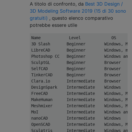
A titolo di confronto, da
Best 3D Design /
3D Modeling Software 2019 (15 di 30 sono
gratuiti)
, questo elenco comparativo
potrebbe essere utile
Name            Level             OS       
3D Slash       Beginner        Windows, Ma
LibreCAD       Beginner        Windows, macOS and Linux	                       Free              
Photoshop CC   Beginner        Windows and Mac	                               142€/year                            3ds, dae, kmz, obj, psd
SculptGL       Beginner	       Browser	                                       Free                                 obj, ply, sgl, stl

Self
TinkerCAD      Beginner        Browser     
Clara.io       Intermediate    Browser    
Desi
FreeCAD        Intermediate    Windows, Ma
MakeHuman      Intermediate    Windows, Mac
Meshmixer      Intermediate    Windows, Mac
MoI            Intermediate    Windows and
nanoCAD        Intermediate    Windows    
OpenSCAD       Intermediate    Windows, Mac and Linux	                       Free                      
Sculptris      Intermediate    Windows and Mac	                               Free                                 