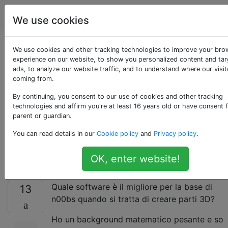
Stampa 3D
Tag
Account
We use cookies
Buono
We use cookies and other tracking technologies to improve your bro
experience on our website, to show you personalized content and ta
ads, to analyze our website traffic, and to understand where our visit
(preferibilmente
coming from.
gratuito) Software
By continuing, you consent to our use of cookies and other tracking
technologies and affirm you're at least 16 years old or have consent 
parent or guardian.
per principianti per la
You can read details in our
Cookie policy
and
Privacy policy
.
creazione di parti?
OK, enter website!
Quale software è il migliore per la base di
13
n00bs quando si tratta di creare parti 3D?
Ho un background matematico pesante e so