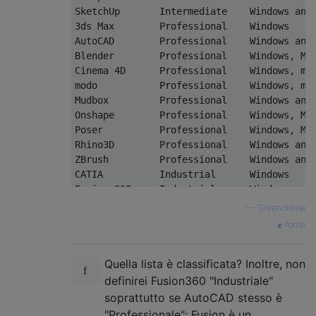
3ds Max        Professional    Windows    
Blender        Professional    Windows, Ma
Cinema 4D      Professional    Windows, ma
Mudbox         Professional    Windows and 
Onshape        Professional    Windows, Ma
Poser          Professional    Windows, Ma
Rhino3D        Professional    Windows and
ZBrush         Professional    Windows and 
CATIA          Industrial      Windows     
Fusion 360     Industrial      Windows and 
Inventor       Industrial      Windows and
—
Greenonline
fonte
Quella lista è classificata? Inoltre, non
definirei Fusion360 "Industriale"
soprattutto se AutoCAD stesso è
"Professionale"; Fusion è un