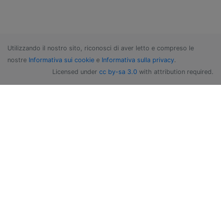
Utilizzando il nostro sito, riconosci di aver letto e compreso le
nostre
Informativa sui cookie
e
Informativa sulla privacy
.
Licensed under
cc by-sa 3.0
with attribution required.