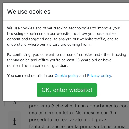
Stampa 3D
Tag
Account
We use cookies
Il modo migliore per
We use cookies and other tracking technologies to improve your
browsing experience on our website, to show you personalized
content and targeted ads, to analyze our website traffic, and to
gestire le stampanti
understand where our visitors are coming from.
in resina nel tuo
By continuing, you consent to our use of cookies and other tracking
technologies and affirm you're at least 16 years old or have
consent from a parent or guardian.
spazio abitativo
You can read details in our
Cookie policy
and
Privacy policy
.
OK, enter website!
So di aver fatto qualcosa di stupido. Dovevo
8
solo avere una stampante SLA 3d. Il
problema è che vivo in un appartamento con
una camera da letto. Nei mesi in cui l'ho
posseduto ho realizzato molti pezzi
fantastici, anche per la prima volta nella mia