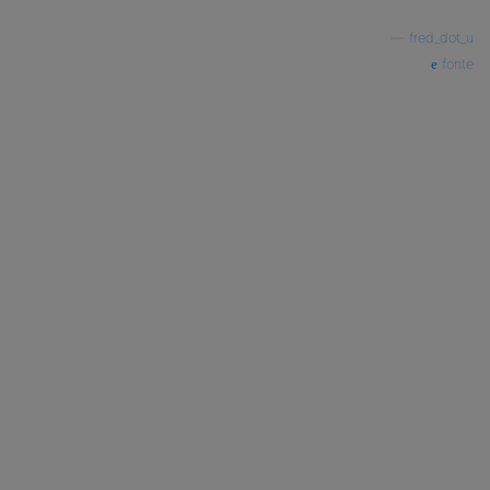
—
fred_dot_u
fonte