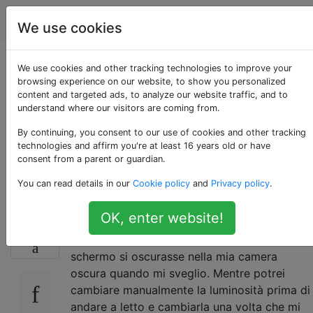
Android
Tag
Account
We use cookies
Dimmerare
We use cookies and other tracking technologies to improve your
browsing experience on our website, to show you personalized
content and targeted ads, to analyze our website traffic, and to
automaticamente lo
understand where our visitors are coming from.
schermo in momenti
By continuing, you consent to our use of cookies and other tracking
technologies and affirm you're at least 16 years old or have
consent from a parent or guardian.
specifici?
You can read details in our
Cookie policy
and
Privacy policy
.
OK, enter website!
Svegliarsi la mattina con uno schermo molto
9
luminoso non è divertente. Preferirei che lo
schermo si oscurasse nella mia camera
oscura quando mi sveglio. Mentre potrei
cambiare manualmente la luminosità prima di
andare a letto e cambiarla una volta che mi