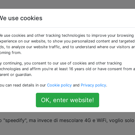
We use cookies
ollegamenti dati 4G /
e use cookies and other tracking technologies to improve your browsing
ti?
xperience on our website, to show you personalized content and targeted
ds, to analyze our website traffic, and to understand where our visitors a
oming from.
y continuing, you consent to our use of cookies and other tracking
 veri operatori diversi (nessun vettore virtuale) - e un tel
echnologies and affirm you're at least 16 years old or have consent from 
), voglio fare un vero bilanciamento del carico con un 1 si
arent or guardian.
ione.
ou can read details in our
Cookie policy
and
Privacy policy
.
a trovare quando googling riguarda Dual-Carrier o Dual-Band
OK, enter website!
hiaramente quello che sto cercando di fare poiché combina
r aumentare la velocità.
 "speedify", ma invece di mescolare 4G e WiFi, voglio solo