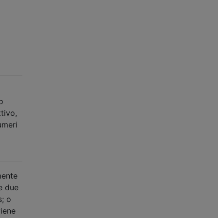
o
tivo,
umeri
mente
re due
; o
viene