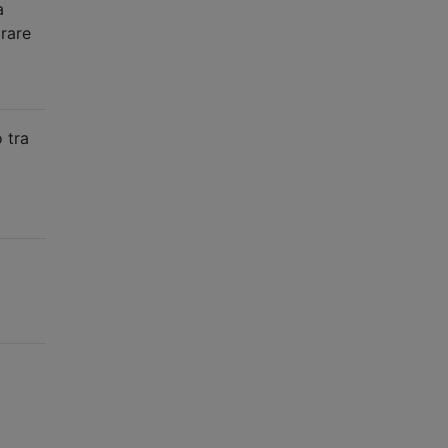
a
rare
 tra