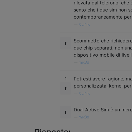
rilevata dal telefono, ch
sento che i due sim non s
contemporaneamente per la
—
X.LINK
Scommetto che richiederebb
due chip separati, non una
dispositivo mobile di livel
—
mix3d
1
Potresti avere ragione, ma
personalizzata, kernel per
—
X.LINK
Dual Active Sim è un merca
—
mix3d
Risposte: