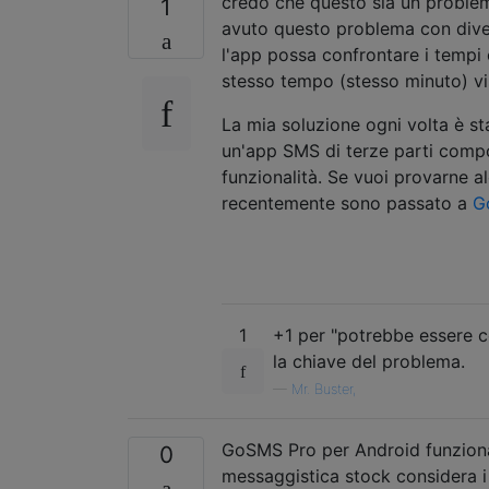
credo che questo sia un problem
1
avuto questo problema con dive
l'app possa confrontare i tempi c
stesso tempo (stesso minuto) visu
La mia soluzione ogni volta è st
un'app SMS di terze parti comp
funzionalità. Se vuoi provarne a
recentemente sono passato a
G
1
+1 per "potrebbe essere co
la chiave del problema.
—
Mr. Buster,
GoSMS Pro per Android funziona
0
messaggistica stock considera i v