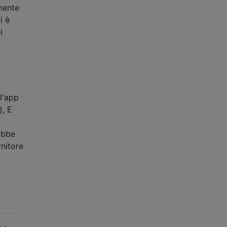
mente
i è
l
l'app
), E
ebbe
rnitore