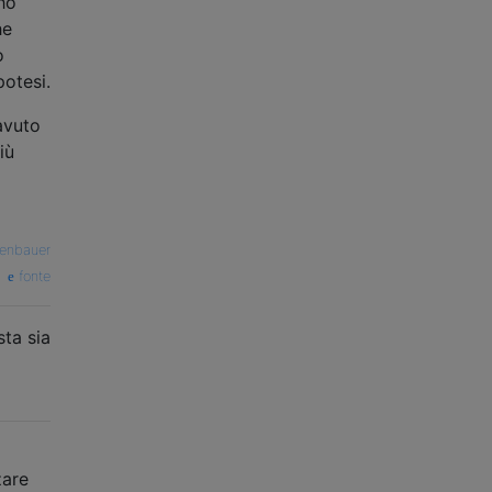
ho
he
o
potesi.
avuto
iù
henbauer
fonte
sta sia
zare