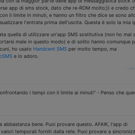
a con la maggior parte delle app di messaggistica stock (
rse app di sms stock, dato che re-ROM molto;)) e credo c
on il limite in minuti, e hanno un filtro che dice se sono all
alizzare l'entrata prima dell'uscita. Questa è solo la mia i
ata quella di utilizzare un'app SMS sostitutiva (non ho mai 
ortarsi male in questo modo) e di solito hanno comunque p
lcuni, ho usato
Handcent SMS
per molto tempo, ma
oSMS
e lo adoro.
—
jle
nfrontando i tempi con il limite ai minuti" - Penso che que
 abbastanza bene. Puoi provare questo. AFAIK, l'app di
alori temporali forniti dalla rete. Puoi provare a sincroniz