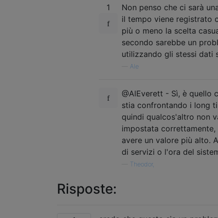
1
Non penso che ci sarà una
il tempo viene registrato c
più o meno la scelta casua
secondo sarebbe un probl
utilizzando gli stessi dati
—
Ale
@AlEverett - Sì, è quello 
stia confrontando i long t
quindi qualcos'altro non v
impostata correttamente, 
avere un valore più alto. A
di servizi o l'ora del sist
—
Theodor,
Risposte: