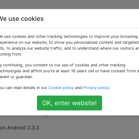
We use cookies
messaggio di testo
e use cookies and other tracking technologies to improve your browsing
xperience on our website, to show you personalized content and targeted
ds, to analyze our website traffic, and to understand where our visitors a
o si sta comportando in modo piuttosto strano:
oming from.
y continuing, you consent to our use of cookies and other tracking
di testo da un amico e si risponde immediatamente, in mo
echnologies and affirm you're at least 16 years old or have consent from 
gio di testo sia uguale al tempo della mia risposta, la mia
arent or guardian.
ssaggio di testo ricevuto.
ou can read details in our
Cookie policy
and
Privacy policy
.
OK, enter website!
nds good, when do you want to eat?

con Android 2.3.3