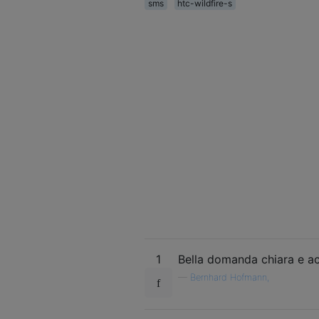
sms
htc-wildfire-s
1
Bella domanda chiara e ac
—
Bernhard Hofmann,