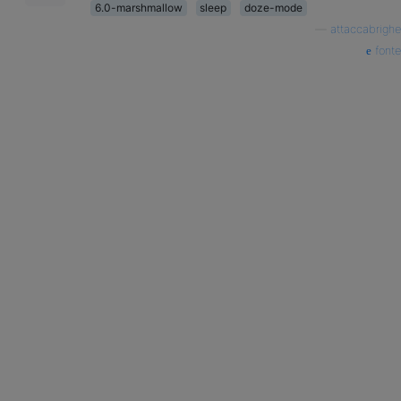
6.0-marshmallow
sleep
doze-mode
—
attaccabrighe
fonte