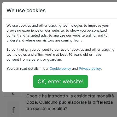
Android
Tag
Account
We use cookies
Differenza tra la
We use cookies and other tracking technologies to improve your
browsing experience on our website, to show you personalized
content and targeted ads, to analyze our website traffic, and to
modalità Doze e la
understand where our visitors are coming from.
modalità Sleep in
By continuing, you consent to our use of cookies and other tracking
technologies and affirm you're at least 16 years old or have
consent from a parent or guardian.
Android Marshmallow
You can read details in our
Cookie policy
and
Privacy policy
.
OK, enter website!
Prima di Android M c'era qualcosa chiamato
10
modalità sleep in Android. Con Android M
Google ha introdotto la cosiddetta modalità
Doze. Qualcuno può elaborare la differenza
tra queste modalità?