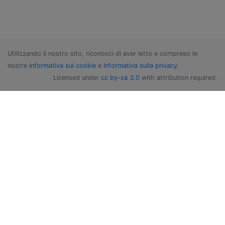
Utilizzando il nostro sito, riconosci di aver letto e compreso le
nostre
Informativa sui cookie
e
Informativa sulla privacy
.
Licensed under
cc by-sa 3.0
with attribution required.