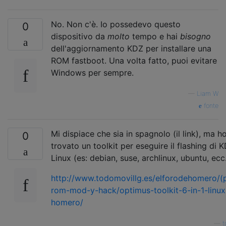
No. Non c'è. Io possedevo questo
0
dispositivo da
molto
tempo e hai
bisogno
dell'aggiornamento KDZ per installare una
ROM fastboot. Una volta fatto, puoi evitare
Windows per sempre.
—
Liam W
fonte
Mi dispiace che sia in spagnolo (il link), ma h
0
trovato un toolkit per eseguire il flashing di 
Linux (es: debian, suse, archlinux, ubuntu, ecc
http://www.todomovillg.es/elforodehomero/(
rom-mod-y-hack/optimus-toolkit-6-in-1-linux
homero/
—
t