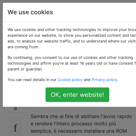
Android
Tag
Account
We use cookies
Installa ROM
We use cookies and other tracking technologies to improve your bro
experience on our website, to show you personalized content and ta
ads, to analyze our website traffic, and to understand where our visit
personalizzata da
are coming from.
Linux su un LG
By continuing, you consent to our use of cookies and other tracking
technologies and affirm you're at least 16 years old or have consent 
parent or guardian.
GT540
You can read details in our
Cookie policy
and
Privacy policy
.
OK, enter website!
Vorrei installare una ROM personalizzata sul
8
mio LG GT540.
Sembra che al fine di abilitare l'avvio rapido
e rendere l'intero processo molto più
semplice, è necessario installare una ROM