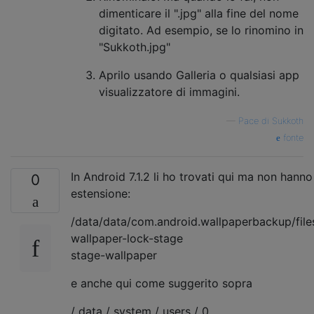
dimenticare il ".jpg" alla fine del nome
digitato. Ad esempio, se lo rinomino in
"Sukkoth.jpg"
Aprilo usando Galleria o qualsiasi app
visualizzatore di immagini.
—
Pace di Sukkoth
fonte
In Android 7.1.2 li ho trovati qui ma non hanno
0
estensione:
/data/data/com.android.wallpaperbackup/file
wallpaper-lock-stage
stage-wallpaper
e anche qui come suggerito sopra
/ data / system / users / 0