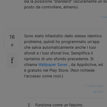
sia la posizione "standard" (sicuramente un b
posto da controllare, almeno).
—
elda
Sono stato infastidito dallo stesso identico
16
problema, quindi ho programmato un'app
che salva automaticamente anche i tuoi
sfondi e i tuoi sfondi live. Semplifica il
ripristino di uno sfondo precedente. Si
chiama
Wallpaper Saver
, da Appdictive, ed
è gratuito nel Play Store. (Non richiede
l'accesso come root.)
—
Tobias Alrøe
fonte
2
Funziona come un fascino.