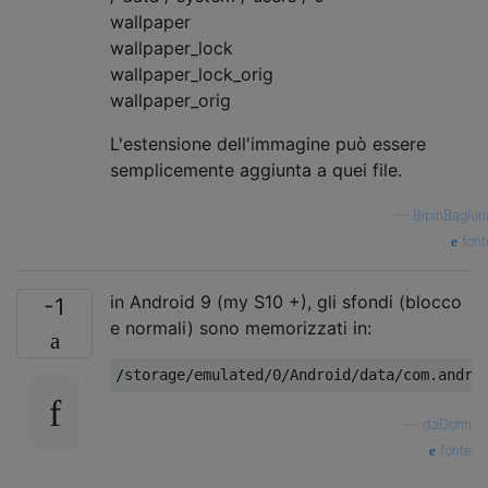
wallpaper
wallpaper_lock
wallpaper_lock_orig
wallpaper_orig
L'estensione dell'immagine può essere
semplicemente aggiunta a quei file.
—
BipinBaglun
font
in Android 9 (my S10 +), gli sfondi (blocco
-1
e normali) sono memorizzati in:
—
daDonn
fonte