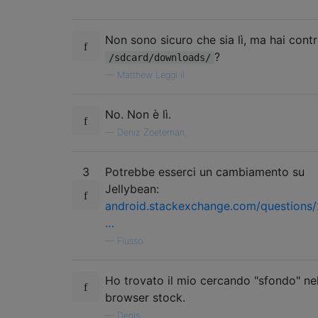
Non sono sicuro che sia lì, ma hai contr
?
/sdcard/downloads/
—
Matthew Leggi il
No. Non è lì.
—
Deniz Zoeteman,
3
Potrebbe esserci un cambiamento su
Jellybean:
android.stackexchange.com/questions
…
—
Flusso
Ho trovato il mio cercando "sfondo" ne
browser stock.
—
Denis,