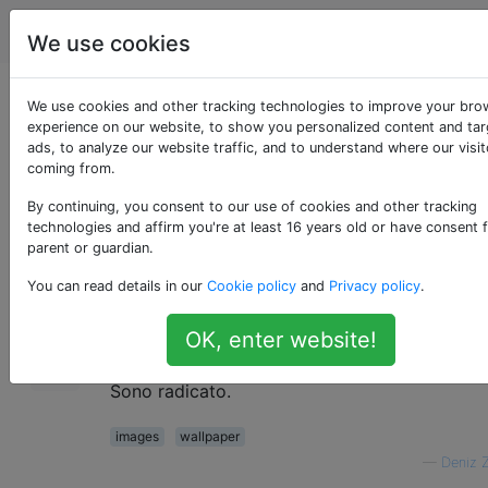
Android
Tag
Account
We use cookies
Dove viene salvata
We use cookies and other tracking technologies to improve your bro
experience on our website, to show you personalized content and ta
ads, to analyze our website traffic, and to understand where our visit
l'immagine di sfondo?
coming from.
By continuing, you consent to our use of cookies and other tracking
technologies and affirm you're at least 16 years old or have consent 
Ecco la mia situazione:
26
parent or guardian.
Ho avuto un'immagine da un sito Web che ho
You can read details in our
Cookie policy
and
Privacy policy
.
impostato come sfondo all'interno del browse
OK, enter website!
chiedo ora dove posso trovare l'immagine nel 
system, perché non riesco più a trovarla onlin
Sono radicato.
images
wallpaper
—
Deniz 