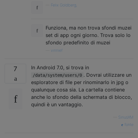
—
Felix Goldberg,
Funziona, ma non trova sfondi muzei
set di app ogni giorno. Trova solo lo
sfondo predefinito di muzei
—
vinnief
In Android 7.0, si trova in
7
. Dovrai utilizzare un
/data/system/users/0
esploratore di file per rinominarlo in jpg o
qualunque cosa sia. La cartella contiene
anche lo sfondo della schermata di blocco,
quindi è un vantaggio.
—
SiriusXM
fonte