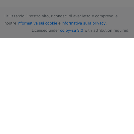
Utilizzando il nostro sito, riconosci di aver letto e compreso le
nostre
Informativa sui cookie
e
Informativa sulla privacy
.
Licensed under
cc by-sa 3.0
with attribution required.