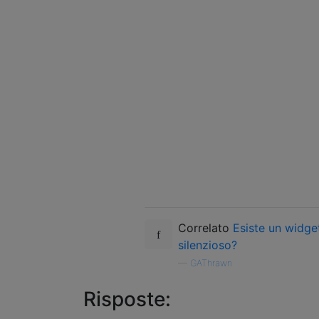
Correlato
Esiste un widge
silenzioso?
—
GAThrawn
Risposte: