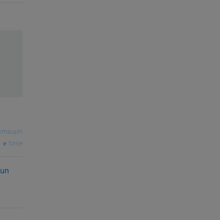
bmaupin
fonte
 un