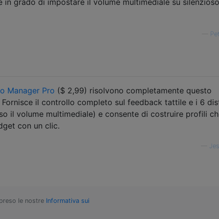
 in grado di impostare il volume multimediale su silenzioso
—
Pet
io Manager Pro
($ 2,99) risolvono completamente questo
rnisce il controllo completo sul feedback tattile e i 6 dist
so il volume multimediale) e consente di costruire profili c
dget con un clic.
—
Jes
mpreso le nostre
Informativa sui