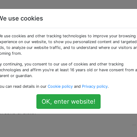
We use cookies
in modo che la modalit
e use cookies and other tracking technologies to improve your browsing
sca anche sul volume dei
xperience on our website, to show you personalized content and targeted
ds, to analyze our website traffic, and to understand where our visitors a
oming from.
y continuing, you consent to our use of cookies and other tracking
echnologies and affirm you're at least 16 years old or have consent from 
arent or guardian.
e e veloce da attivare e disattivare, ma influisce solo sul 
ou can read details in our
Cookie policy
and
Privacy policy
.
oni anche per il volume dei media, quindi posso usarlo per
el gioco in luoghi pubblici. È possibile? O c'è un'altra solu
OK, enter website!
Experience, quindi gli elementi dell'interfaccia utente
n sono di aiuto.