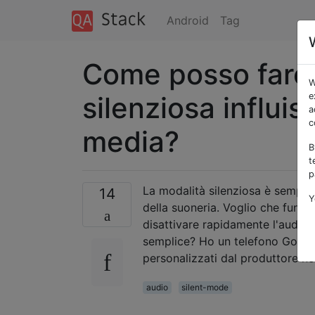
Android
Tag
Come posso fare 
W
silenziosa influi
e
a
c
media?
B
t
p
La modalità silenziosa è semplic
14
Y
della suoneria. Voglio che funzi
disattivare rapidamente l'audio d
semplice? Ho un telefono Google 
personalizzati dal produttore no
audio
silent-mode