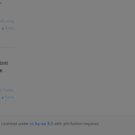
,
erLustig
fonte
inti
he
s Riedel
fonte
Licensed under
cc by-sa 3.0
with attribution required.