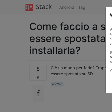
Android
Tag
Come faccio a sa
W
essere spostata 
e
a
c
installarla?
B
t
p
C'è un modo per farlo? Troppe vo
8
Y
essere spostata su SD.
app2sd