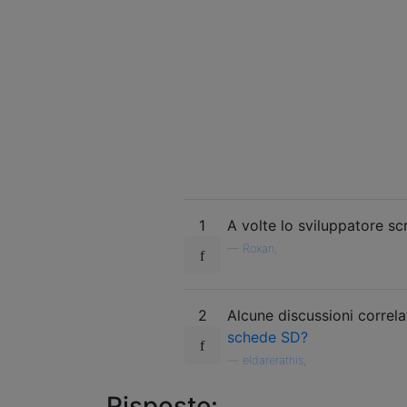
1
A volte lo sviluppatore sc
—
Roxan,
2
Alcune discussioni correl
schede SD?
—
eldarerathis,
Risposte: