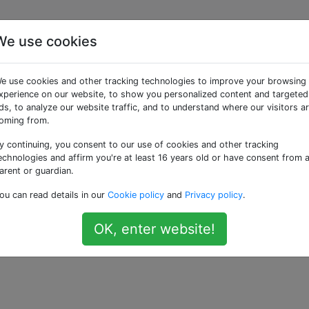
We use cookies
pere se un'app può
e use cookies and other tracking technologies to improve your browsing
sulla scheda SD prima d
xperience on our website, to show you personalized content and targeted
ds, to analyze our website traffic, and to understand where our visitors a
oming from.
y continuing, you consent to our use of cookies and other tracking
echnologies and affirm you're at least 16 years old or have consent from 
arent or guardian.
lte installo un'app, solo per disinstallarla, perché non può
ou can read details in our
Cookie policy
and
Privacy policy
.
OK, enter website!
—