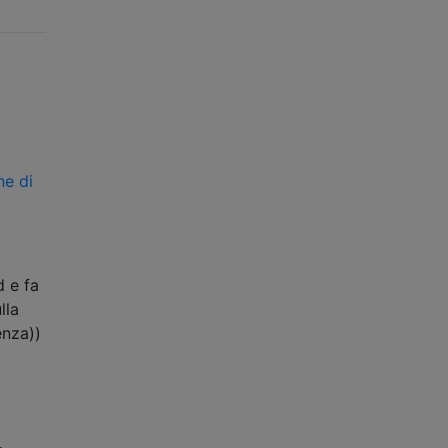
ne di
d e fa
lla
enza))