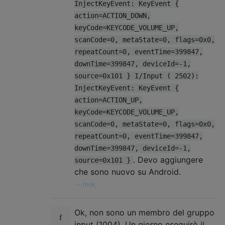
InjectKeyEvent: KeyEvent {
action=ACTION_DOWN,
keyCode=KEYCODE_VOLUME_UP,
scanCode=0, metaState=0, flags=0x0,
repeatCount=0, eventTime=399847,
downTime=399847, deviceId=-1,
source=0x101 } I/Input ( 2502):
InjectKeyEvent: KeyEvent {
action=ACTION_UP,
keyCode=KEYCODE_VOLUME_UP,
scanCode=0, metaState=0, flags=0x0,
repeatCount=0, eventTime=399847,
downTime=399847, deviceId=-1,
. Devo aggiungere
source=0x101 }
che sono nuovo su Android.
—
mirk,
Ok, non sono un membro del gruppo
input (1004). Un giorno eseguirò il