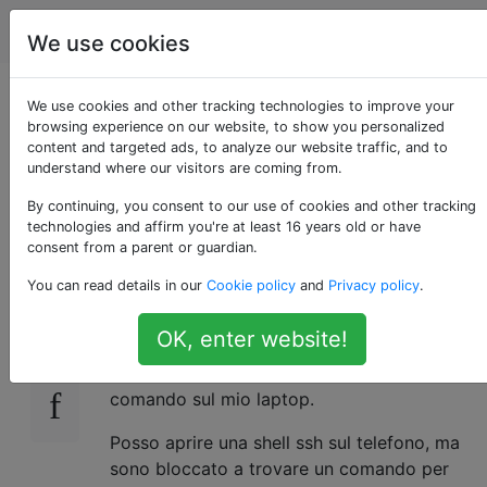
Android
Tag
Account
We use cookies
Come posso
We use cookies and other tracking technologies to improve your
browsing experience on our website, to show you personalized
content and targeted ads, to analyze our website traffic, and to
modificare il volume
understand where our visitors are coming from.
da remoto?
By continuing, you consent to our use of cookies and other tracking
technologies and affirm you're at least 16 years old or have
consent from a parent or guardian.
You can read details in our
Cookie policy
and
Privacy policy
.
A casa collego spesso il mio androide ad
9
alcuni altoparlanti, per ascoltare la radio via
OK, enter website!
Internet. Vorrebbe essere in grado di
cambiare il livello del suono attraverso un
comando sul mio laptop.
Posso aprire una shell ssh sul telefono, ma
sono bloccato a trovare un comando per