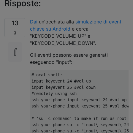
Risposte:
Dai
un'occhiata alla
simulazione di eventi
13
chiave su Android
e cerca
"KEYCODE_VOLUME_UP" e
"KEYCODE_VOLUME_DOWN".
Gli eventi possono essere generati
eseguendo "input":
#local shell:

input keyevent 24 #vol up

input keyevent 25 #vol down

#remotely using ssh

ssh your-phone input keyevent 24 #vol up

ssh your-phone input keyevent 25 #vol down

# 'su -c command' to make it run as root (i
ssh your-phone su -c "input\ keyevent\ 24" 