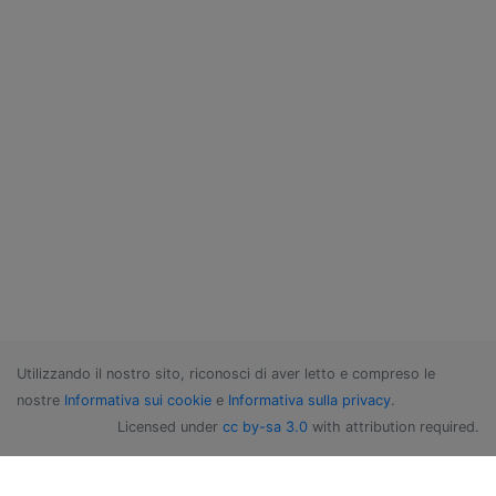
Utilizzando il nostro sito, riconosci di aver letto e compreso le
nostre
Informativa sui cookie
e
Informativa sulla privacy
.
Licensed under
cc by-sa 3.0
with attribution required.