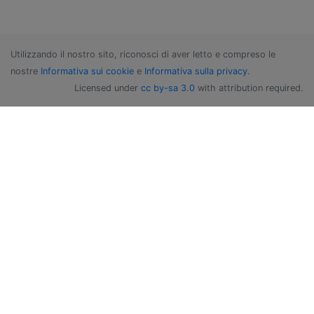
Utilizzando il nostro sito, riconosci di aver letto e compreso le
nostre
Informativa sui cookie
e
Informativa sulla privacy
.
Licensed under
cc by-sa 3.0
with attribution required.