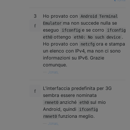
3
Ho provato con
Android Terminal
ma non succede nulla se
Emulator
eseguo
e se corro
ifconfig
ifconfig
ottengo
.
eth0
eth0: No such device
Ho provato con
ora e stampa
netcfg
un elenco con IPv4, ma non ci sono
informazioni su IPv6. Grazie
comunque.
—
Jonas,
L'interfaccia predefinita per 3G
sembra essere nominata
anziché
sul mio
rmnet0
eth0
Android, quindi
ifconfig
funziona meglio.
rmnet0
—
Jonas,