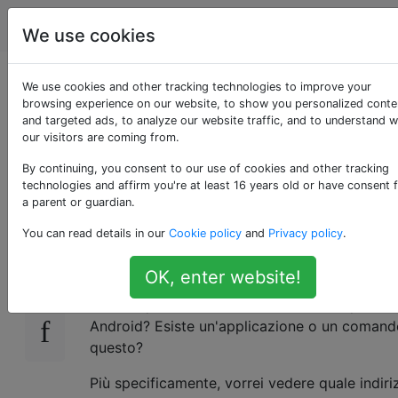
Android
Tag
Account
We use cookies
Esiste un comando o
We use cookies and other tracking technologies to improve your
browsing experience on our website, to show you personalized conte
and targeted ads, to analyze our website traffic, and to understand 
un'applicazione
our visitors are coming from.
simile a ipconfig?
By continuing, you consent to our use of cookies and other tracking
technologies and affirm you're at least 16 years old or have consent 
a parent or guardian.
You can read details in our
Cookie policy
and
Privacy policy
.
Vorrei vedere i miei indirizzi di rete sul mio
24
telefono. Su Windows posso usare
ipconfig
OK, enter website!
questo e
su Linux. Ma come posso
ifconfig
vedere queste informazioni sul mio dispositiv
Android? Esiste un'applicazione o un comand
questo?
Più specificamente, vorrei vedere quale indiri