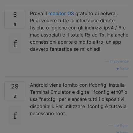
Prova il
monitor OS
gratuito di eolwral.
5
Puoi vedere tutte le interfacce di rete
fisiche o logiche con gli indirizzi ipv4 / 6 e
mac associati e il totale Rx ad Tx. Ha anche
connessioni aperte e molto altro, un'app
davvero fantastica se mi chiedi.
—
mysylence
fonte
Android viene fornito con ifconfig, installa
29
Terminal Emulator e digita "ifconfig eth0" o
usa "netcfg" per elencare tutti i dispositivi
disponibili. Per utilizzare ifconfig è tuttavia
necessario root.
—
Lie Ryan
fonte