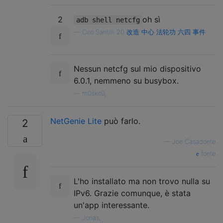
2
oh sì
adb shell netcfg
—
Ciro Santilli 20 改造 中心 法轮功 六四 事件
Nessun netcfg sul mio dispositivo
6.0.1, nemmeno su busybox.
—
m0skit0,
NetGenie Lite
può farlo.
2
—
Joe Casadonte
fonte
L'ho installato ma non trovo nulla su
IPv6. Grazie comunque, è stata
un'app interessante.
—
Jonas,