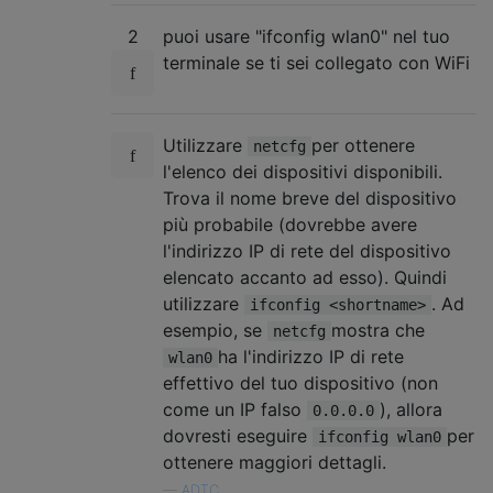
2
puoi usare "ifconfig wlan0" nel tuo
terminale se ti sei collegato con WiFi
Utilizzare
per ottenere
netcfg
l'elenco dei dispositivi disponibili.
Trova il nome breve del dispositivo
più probabile (dovrebbe avere
l'indirizzo IP di rete del dispositivo
elencato accanto ad esso). Quindi
utilizzare
. Ad
ifconfig <shortname>
esempio, se
mostra che
netcfg
ha l'indirizzo IP di rete
wlan0
effettivo del tuo dispositivo (non
come un IP falso
), allora
0.0.0.0
dovresti eseguire
per
ifconfig wlan0
ottenere maggiori dettagli.
—
ADTC