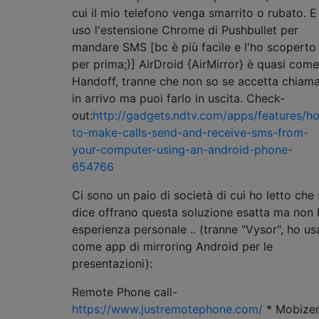
cui il mio telefono venga smarrito o rubato. E
uso l'estensione Chrome di Pushbullet per
mandare SMS [bc è più facile e l'ho scoperto
per prima;)] AirDroid {AirMirror} è quasi come
Handoff, tranne che non so se accetta chiam
in arrivo ma puoi farlo in uscita. Check-
out:
http://gadgets.ndtv.com/apps/features/h
to-make-calls-send-and-receive-sms-from-
your-computer-using-an-android-phone-
654766
Ci sono un paio di società di cui ho letto che 
dice offrano questa soluzione esatta ma non
esperienza personale .. (tranne "Vysor", ho us
come app di mirroring Android per le
presentazioni):
Remote Phone call-
https://www.justremotephone.com/
* Mobize