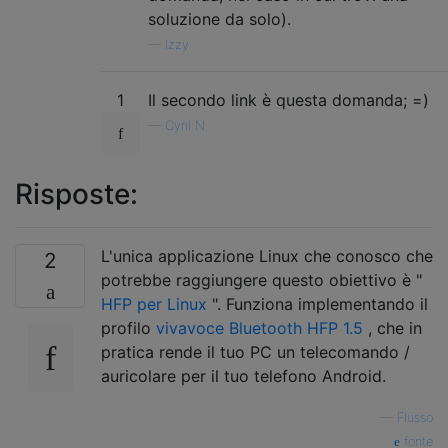
soluzione da solo).
—
Izzy
1
Il secondo link è questa domanda; =)
—
Cyril N.
Risposte:
L'unica applicazione Linux che conosco che
2
potrebbe raggiungere questo obiettivo è "
HFP per Linux
". Funziona implementando il
profilo
vivavoce Bluetooth HFP 1.5
, che in
pratica rende il tuo PC un telecomando /
auricolare per il tuo telefono Android.
—
Flusso
fonte