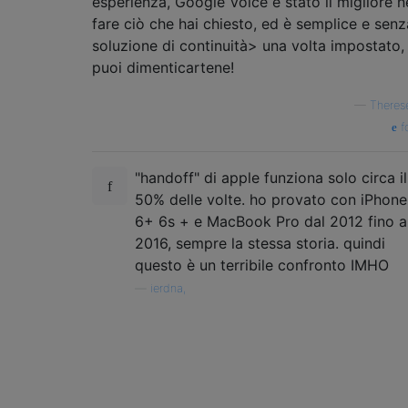
esperienza, Google Voice è stato il migliore n
fare ciò che hai chiesto, ed è semplice e senz
soluzione di continuità> una volta impostato,
puoi dimenticartene!
—
Theres
f
"handoff" di apple funziona solo circa il
50% delle volte. ho provato con iPhone
6+ 6s + e MacBook Pro dal 2012 fino a
2016, sempre la stessa storia. quindi
questo è un terribile confronto IMHO
—
ierdna,