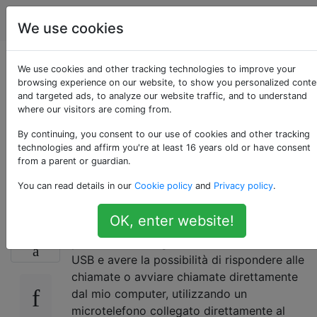
Android
Tag
Account
We use cookies
Rispondere alle
We use cookies and other tracking technologies to improve your
browsing experience on our website, to show you personalized conte
and targeted ads, to analyze our website traffic, and to understand
telefonate
where our visitors are coming from.
direttamente dal
By continuing, you consent to our use of cookies and other tracking
technologies and affirm you're at least 16 years old or have consent
from a parent or guardian.
computer (linux)?
You can read details in our
Cookie policy
and
Privacy policy
.
OK, enter website!
Quando sono sul mio computer di lavoro, mi
11
piacerebbe collegare il mio telefono tramite
USB e avere la possibilità di rispondere alle
chiamate o avviare chiamate direttamente
dal mio computer, utilizzando un
microtelefono collegato direttamente al