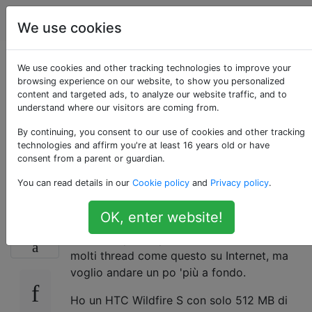
Android
Tag
Account
We use cookies
Come aumentare
We use cookies and other tracking technologies to improve your
browsing experience on our website, to show you personalized
content and targeted ads, to analyze our website traffic, and to
finalmente la
understand where our visitors are coming from.
memoria interna
By continuing, you consent to our use of cookies and other tracking
technologies and affirm you're at least 16 years old or have
consent from a parent or guardian.
dell'HTC Wildfire S?
You can read details in our
Cookie policy
and
Privacy policy
.
OK, enter website!
Ho trascorso molte notti insonni cercando di
9
risolvere questo problema. So che ci sono
molti thread come questo su Internet, ma
voglio andare un po 'più a fondo.
Ho un HTC Wildfire S con solo 512 MB di