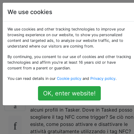
Android
Tag
Account
We use cookies
Come utilizzare i tag
We use cookies and other tracking technologies to improve your
browsing experience on our website, to show you personalized
content and targeted ads, to analyze our website traffic, and to
NFC per attivare
understand where our visitors are coming from.
profili e attività in
By continuing, you consent to our use of cookies and other tracking
technologies and affirm you're at least 16 years old or have
consent from a parent or guardian.
Tasker?
You can read details in our
Cookie policy
and
Privacy policy
.
OK, enter website!
Sto programmando di ottenere alcuni tag
8
NFC che desidero utilizzare per controllare
alcuni profili in Tasker. Dove in Tasked posso
scegliere il tag NFC come trigger? Se ciò non
esiste, come posso attivare e disattivare le
attività gratuitamente utilizzando i tag NFC?