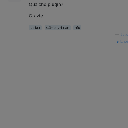
Qualche plugin?
Grazie.
tasker
4.3-jelly-bean
nfc
—
Jake
fonte