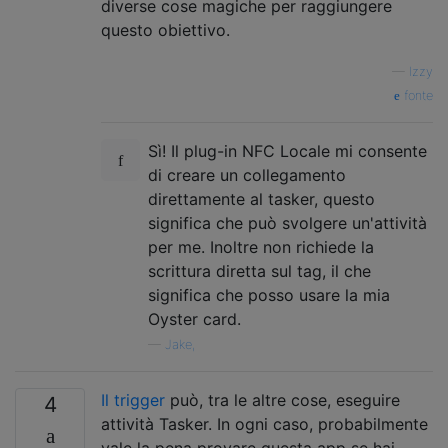
diverse cose magiche per raggiungere
questo obiettivo.
—
Izzy
fonte
Sì! Il plug-in NFC Locale mi consente
di creare un collegamento
direttamente al tasker, questo
significa che può svolgere un'attività
per me. Inoltre non richiede la
scrittura diretta sul tag, il che
significa che posso usare la mia
Oyster card.
—
Jake,
Il trigger
può, tra le altre cose, eseguire
4
attività Tasker. In ogni caso, probabilmente
vale la pena provare questa app se hai