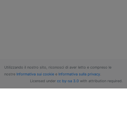
Utilizzando il nostro sito, riconosci di aver letto e compreso le
nostre
Informativa sui cookie
e
Informativa sulla privacy
.
Licensed under
cc by-sa 3.0
with attribution required.