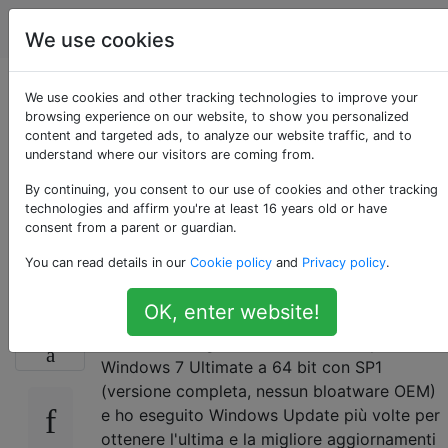
Android
Tag
Account
We use cookies
Cos'è il misterioso
We use cookies and other tracking technologies to improve your
browsing experience on our website, to show you personalized
content and targeted ads, to analyze our website traffic, and to
dispositivo "CDC
understand where our visitors are coming from.
Serial" e perché ne
By continuing, you consent to our use of cookies and other tracking
technologies and affirm you're at least 16 years old or have
consent from a parent or guardian.
avevo bisogno?
You can read details in our
Cookie policy
and
Privacy policy
.
OK, enter website!
Ho creato il mio PC da parti acquistate
9
online, ho eseguito un'installazione pulita di
Windows 7 Ultimate a 64 bit con SP1
(versione completa, nessun bloatware OEM)
e ho eseguito Windows Update più volte per
ottenere l'ultima e la migliore aggiornamenti