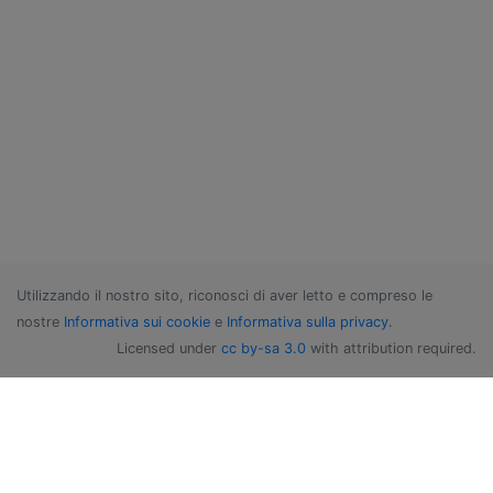
Utilizzando il nostro sito, riconosci di aver letto e compreso le
nostre
Informativa sui cookie
e
Informativa sulla privacy
.
Licensed under
cc by-sa 3.0
with attribution required.