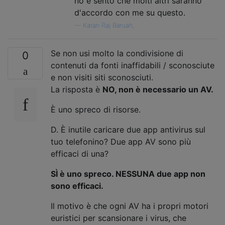
no e sento che molti altri saranno
d'accordo con me su questo.
—
Karan Raj Baruah,
Se non usi molto la condivisione di
0
contenuti da fonti inaffidabili / sconosciute
e non visiti siti sconosciuti.
La risposta è
NO, non è necessario un AV.
È uno spreco di risorse.
D. È inutile caricare due app antivirus sul
tuo telefonino? Due app AV sono più
efficaci di una?
SÌ è uno spreco. NESSUNA due app non
sono efficaci.
Il motivo è che ogni AV ha i propri motori
euristici per scansionare i virus, che