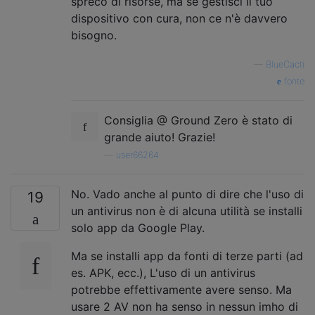
spreco di risorse, ma se gestisci il tuo
dispositivo con cura, non ce n'è davvero
bisogno.
—
BlueCacti
fonte
Consiglia @ Ground Zero è stato di
grande aiuto! Grazie!
—
user66264
No. Vado anche al punto di dire che l'uso di
19
un antivirus non è di alcuna utilità se installi
solo app da Google Play.
Ma se installi app da fonti di terze parti (ad
es. APK, ecc.), L'uso di un antivirus
potrebbe effettivamente avere senso. Ma
usare 2 AV non ha senso in nessun imho di