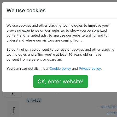
Android
Tag
Account
We use cookies
È una buona idea /
We use cookies and other tracking technologies to improve your
browsing experience on our website, to show you personalized
content and targeted ads, to analyze our website traffic, and to
utile utilizzare due
understand where our visitors are coming from.
app antivirus su
By continuing, you consent to our use of cookies and other tracking
technologies and affirm you're at least 16 years old or have
consent from a parent or guardian.
Android?
You can read details in our
Cookie policy
and
Privacy policy
.
OK, enter website!
Caricare due app antivirus sul cellulare è uno
12
spreco? Due app AV sono più efficaci di una?
antivirus
—
user66264
fonte