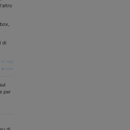
'altro
pbox,
 di
 Al-Hilal
fonte
sul
 e per
su di