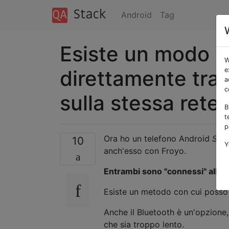
Android
Tag
Esiste un modo pe
W
direttamente tra 
e
a
c
sulla stessa rete
B
t
p
Ora ho un telefono Android
Sam
10
Y
anch'esso con Froyo.
Entrambi sono "connessi" alla s
Esiste un metodo con cui poss
Anche il Bluetooth è un'opzione
che sia troppo lento.