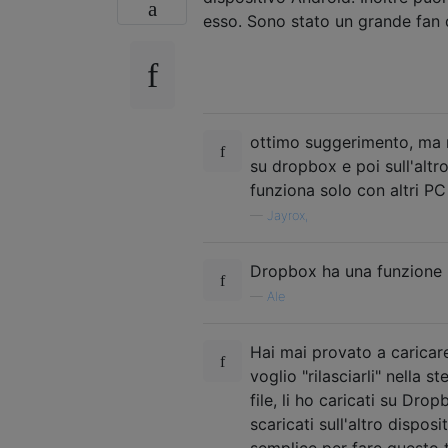
esso. Sono stato un grande fan d
ottimo suggerimento, ma n
su dropbox e poi sull'altr
funziona solo con altri PC 
—
Jayrox,
Dropbox ha una funzione "
—
Ale
Hai mai provato a caricar
voglio "rilasciarli" nella 
file, li ho caricati su Dro
scaricati sull'altro dispo
semplice per fare questo