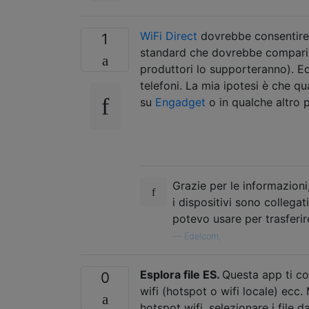
WiFi Direct
dovrebbe consentire 
1
standard che dovrebbe comparire
produttori lo supporteranno). 
telefoni. La mia ipotesi è che qu
su
Engadget
o in qualche altro 
Grazie per le informazioni
i dispositivi sono collega
potevo usare per trasferi
—
Edelcom,
Esplora file ES.
Questa app ti con
0
wifi (hotspot o wifi locale) ecc.
hotspot wifi, selezionare i file d