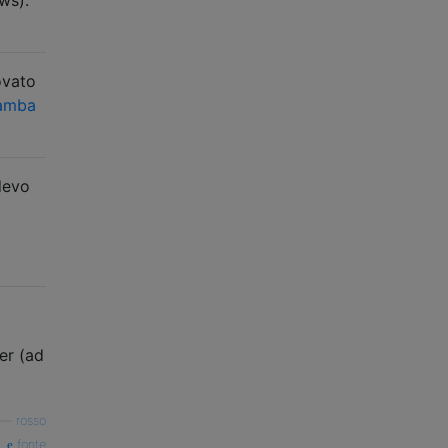
ovato
samba
devo
er (ad
—
rosso
fonte