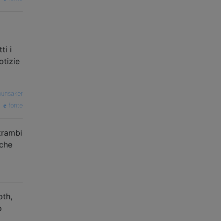
ti i
otizie
hunsaker
fonte
trambi
 che
oth,
o