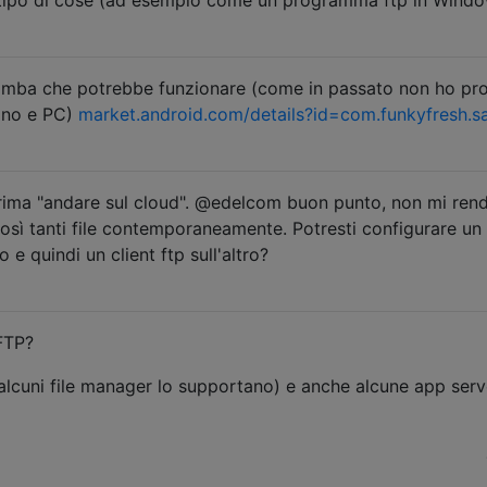
amba che potrebbe funzionare (come in passato non ho pr
fono e PC)
market.android.com/details?id=com.funkyfresh.
rima "andare sul cloud". @edelcom buon punto, non mi ren
osì tanti file contemporaneamente. Potresti configurare un
 e quindi un client ftp sull'altro?
FTP?
 alcuni file manager lo supportano) e anche alcune app serv