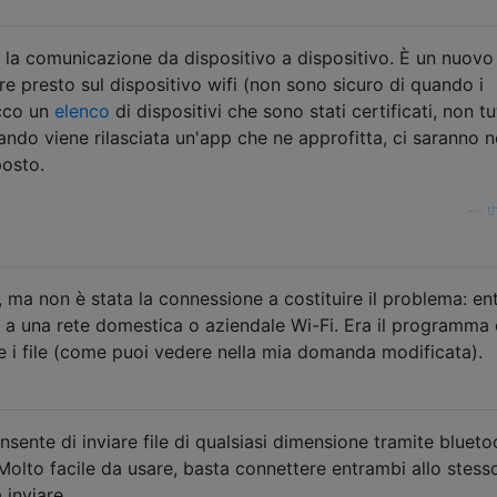
la comunicazione da dispositivo a dispositivo. È un nuovo
 presto sul dispositivo wifi (non sono sicuro di quando i
Ecco un
elenco
di dispositivi che sono stati certificati, non tut
ando viene rilasciata un'app che ne approfitta, ci saranno n
posto.
—
t
, ma non è stata la connessione a costituire il problema: en
ti a una rete domestica o aziendale Wi-Fi. Era il programma
re i file (come puoi vedere nella mia domanda modificata).
sente di inviare file di qualsiasi dimensione tramite blueto
 Molto facile da usare, basta connettere entrambi allo stess
a inviare