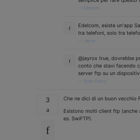
—
Edelcom,
Edelcom, esiste un'app S
tra telefoni, solo tra tele
—
Jayrox
@jayrox true, dovrebbe p
conto che stavi facendo c
server ftp su un dispositivo
—
Bryan Denny
Che ne dici di un buon vecchio 
3
Esistono molti client ftp (anche
es. SwiFTP).