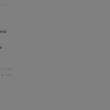
 mio
a
Edelcom
fonte