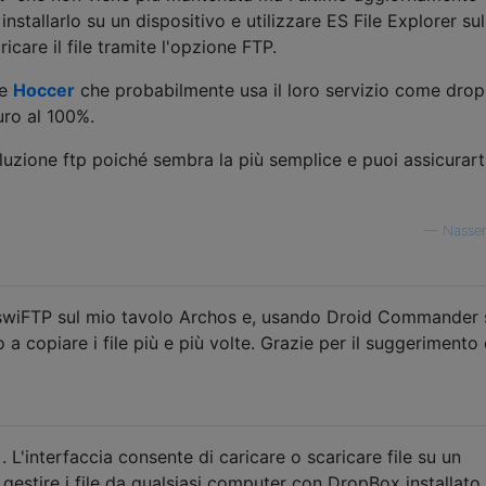
installarlo su un dispositivo e utilizzare ES File Explorer sull
care il file tramite l'opzione FTP.
re
Hoccer
che probabilmente usa il loro servizio come dro
uro al 100%.
luzione ftp poiché sembra la più semplice e puoi assicurarti
—
Nasser
e swiFTP sul mio tavolo Archos e, usando Droid Commander 
 a copiare i file più e più volte. Grazie per il suggerimento
. L'interfaccia consente di caricare o scaricare file su un
 gestire i file da qualsiasi computer con DropBox installato 