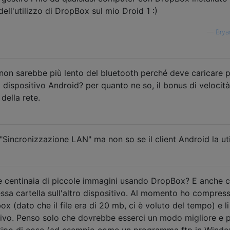
ell'utilizzo di DropBox sul mio Droid 1 :)
—
Brya
on sarebbe più lento del bluetooth perché deve caricare 
o dispositivo Android? per quanto ne so, il bonus di veloci
della rete.
Sincronizzazione LAN" ma non so se il client Android la uti
e centinaia di piccole immagini usando DropBox? E anche c
stessa cartella sull'altro dispositivo. Al momento ho compress
pbox (dato che il file era di 20 mb, ci è voluto del tempo) e l
sitivo. Penso solo che dovrebbe esserci un modo migliore e p
 tipo di cose (ad esempio come un programma ftp in Windo