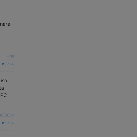
onare
—
Kyle
fonte
luso
ta
e PC
er33864
fonte