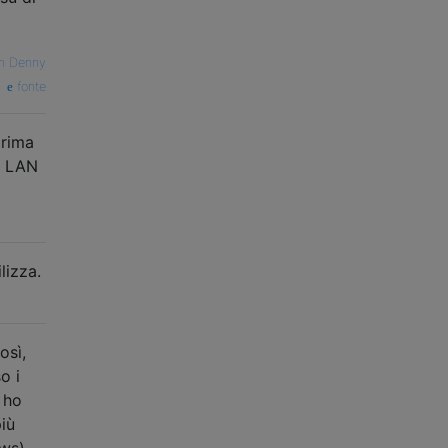
n Denny
fonte
prima
tà LAN
lizza.
osì,
o i
i ho
iù
ws).