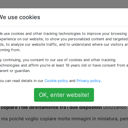
We use cookies
r copiare i file
e use cookies and other tracking technologies to improve your browsing
due dispositivi Android
xperience on our website, to show you personalized content and targeted
ds, to analyze our website traffic, and to understand where our visitors a
oming from.
 Wi-Fi?
y continuing, you consent to our use of cookies and other tracking
echnologies and affirm you're at least 16 years old or have consent from 
arent or guardian.
sung Galaxy S
con Froyo 2.2.1 e un tablet Android
Archos 
ou can read details in our
Cookie policy
and
Privacy policy
.
OK, enter website!
tessa rete domestica tramite wifi.
o
copiare i file direttamente tra i due dispositivi
utilizzando 
, ma poiché voglio copiare molte immagini in miniatura, pe