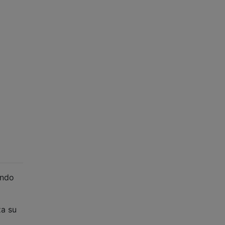
ando
za su