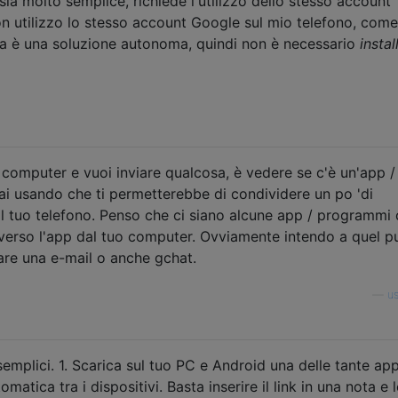
a molto semplice, richiede l'utilizzo dello stesso account
on utilizzo lo stesso account Google sul mio telefono, come
esta è una soluzione autonoma, quindi non è necessario
instal
o computer e vuoi inviare qualcosa, è vedere se c'è un'app /
i usando che ti permetterebbe di condividere un po 'di
l tuo telefono. Penso che ci siano alcune app / programmi 
verso l'app dal tuo computer. Ovviamente intendo a quel p
are una e-mail o anche gchat.
—
u
mplici. 1. Scarica sul tuo PC e Android una delle tante ap
atica tra i dispositivi. Basta inserire il link in una nota e 