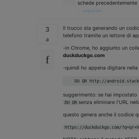
schede precedentemente 
—
angularsen,
il trucco sta generando un codi
3
telefono tramite un lettore di ap
-in Chrome, ho aggiunto un coll
duckduckgo.com
-quindi ho appena digitare nella 
suggerimento: se hai impostato i
senza eliminare l'URL nel
DU QR
questo genera anche il codice q
https://duckduckgo.com/?q=qr+h