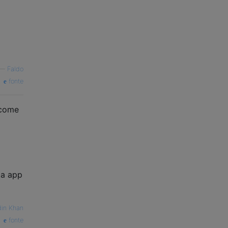
—
Faldo
fonte
 come
ta app
in Khan
fonte