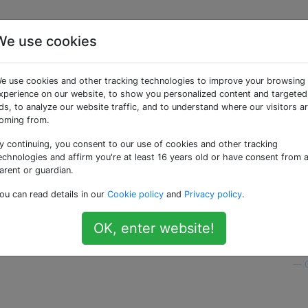
We use cookies
lmente condividere
e use cookies and other tracking technologies to improve your browsing
sto tra il mio telefono
xperience on our website, to show you personalized content and targeted
ds, to analyze our website traffic, and to understand where our visitors a
oming from.
laptop?
y continuing, you consent to our use of cookies and other tracking
echnologies and affirm you're at least 16 years old or have consent from 
arent or guardian.
n'immagine dal browser del mio laptop che voglio condivi
ou can read details in our
Cookie policy
and
Privacy policy
.
è il modo più semplice per farlo? L'unico modo in cui riesc
lo in un'e-mail per me stesso, aprire l'e-mail, copiare l'URL 
OK, enter website!
—