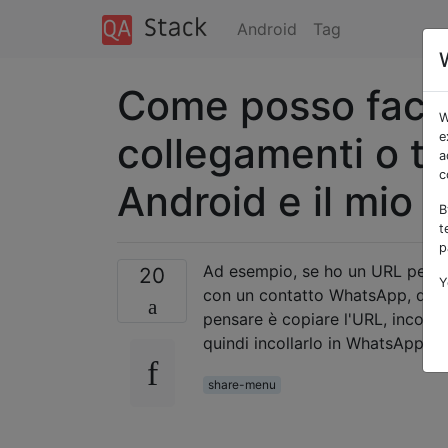
Android
Tag
Come posso faci
W
collegamenti o te
e
a
c
Android e il mio 
B
t
p
Ad esempio, se ho un URL per u
20
Y
con un contatto WhatsApp, qual 
pensare è copiare l'URL, incollar
quindi incollarlo in WhatsApp.
share-menu