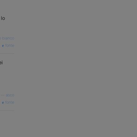
 lo
o bianco
fonte
ei
—
asco
fonte