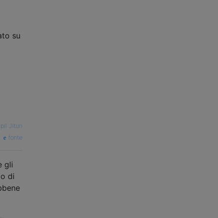
ato su
pil Jituri
fonte
 gli
lo di
ebbene