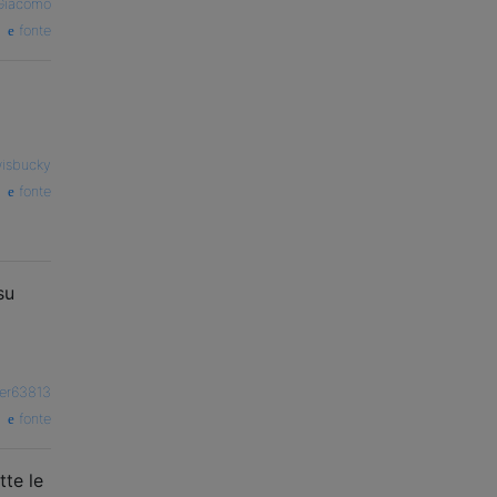
Giacomo
fonte
isbucky
fonte
su
er63813
fonte
tte le