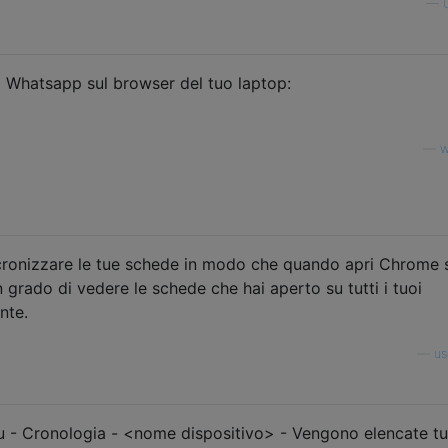
—
sa Whatsapp sul browser del tuo laptop:
—
w
cronizzare le tue schede in modo che quando apri Chrome 
in grado di vedere le schede che hai aperto su tutti i tuoi
nte.
—
us
u - Cronologia - <nome dispositivo> - Vengono elencate tu