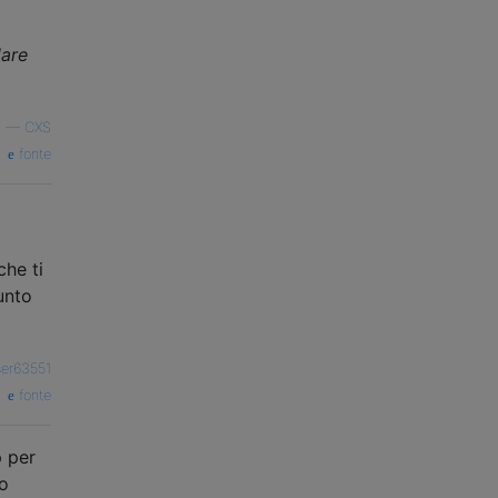
lare
—
CXS
fonte
che ti
unto
ser63551
fonte
p per
lo