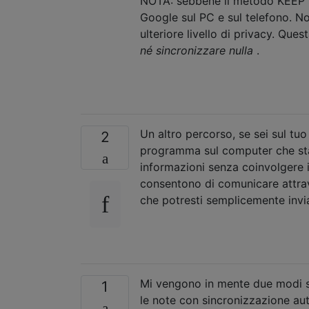
NOTA: sebbene il metodo KEEP si
Google sul PC e sul telefono. N
ulteriore livello di privacy. Qu
né sincronizzare nulla
.
Un altro percorso, se sei sul tu
2
programma sul computer che sta
informazioni senza coinvolgere i
consentono di comunicare attra
che potresti semplicemente invi
Mi vengono in mente due modi se
1
le note con sincronizzazione autom