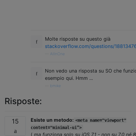
Molte risposte su questo già
stackoverflow.com/questions/18813476
—
AllInOne
Non vedo una risposta su SO che funzio
esempio qui. Hmm ...
—
bmike
Risposte:
Esiste un metodo:
15
<meta name="viewport"
content="minimal-ui”>
(
ma funziona solo su iOS 7.1 - non su 7.0 né 8