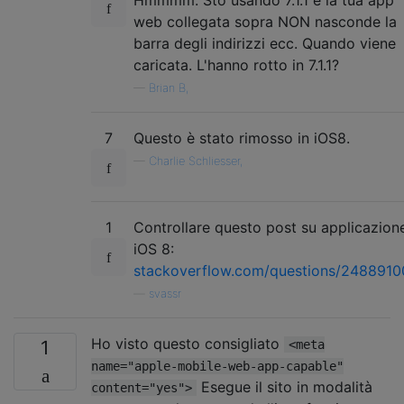
Hmmmm. Sto usando 7.1.1 e la tua app
web collegata sopra NON nasconde la
barra degli indirizzi ecc. Quando viene
caricata. L'hanno rotto in 7.1.1?
—
Brian B,
7
Questo è stato rimosso in iOS8.
—
Charlie Schliesser,
1
Controllare questo post su applicazion
iOS 8:
stackoverflow.com/questions/24889100/
—
svassr
Ho visto questo consigliato
1
<meta
name="apple-mobile-web-app-capable"
Esegue il sito in modalità
content="yes">