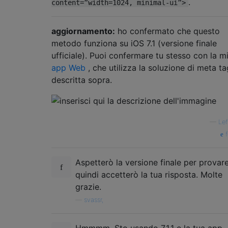
.
content=”width=1024, minimal-ui”>
aggiornamento:
ho confermato che questo
metodo funziona su iOS 7.1 (versione finale
ufficiale). Puoi confermare tu stesso con la m
app Web
, che utilizza la soluzione di meta ta
descritta sopra.
—
Lef
f
Aspetterò la versione finale per provare
quindi accetterò la tua risposta. Molte
grazie.
—
svassr,