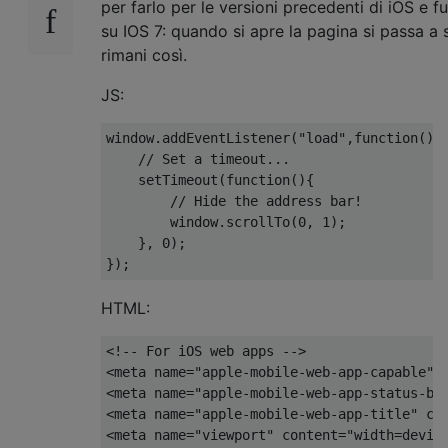
per farlo per le versioni precedenti di iOS e 
su IOS 7: quando si apre la pagina si passa a
rimani così.
JS:
window
.
addEventListener
(
"load"
,
function
()
// Set a timeout...
    setTimeout
(
function
(){
// Hide the address bar!
        window
.
scrollTo
(
0
,
1
);
},
0
);
});
HTML:
<!-- For iOS web apps -->
<meta
name
=
"apple-mobile-web-app-capable"
<meta
name
=
"apple-mobile-web-app-status-ba
<meta
name
=
"apple-mobile-web-app-title"
co
<meta
name
=
"viewport"
content
=
"width=devic