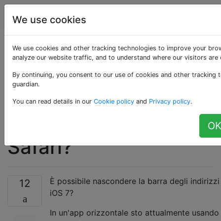
Apple
Tag
Account
We use cookies
È possibile
We use cookies and other tracking technologies to improve your bro
analyze our website traffic, and to understand where our visitors are
nascondere la barra
By continuing, you consent to our use of cookies and other tracking t
guardian.
degli indirizzi e la
You can read details in our
Cookie policy
and
Privacy policy
.
barra di stato in iOS 7
OK
Safari?
È possibile nascondere la barra degli indirizzi 
12
iOS 7?
In un'app orizzontale sto attualmente usando 