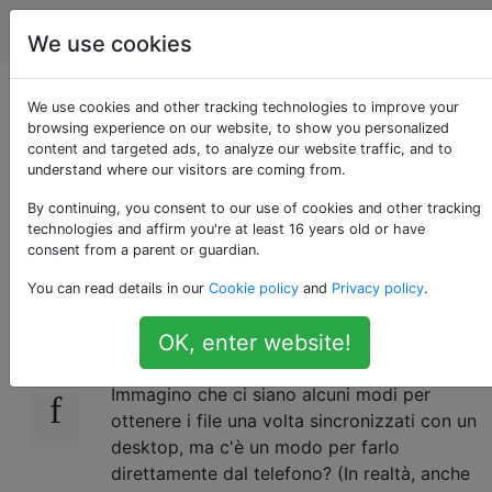
Apple
Tag
Account
We use cookies
Puoi condividere o
We use cookies and other tracking technologies to improve your
browsing experience on our website, to show you personalized
content and targeted ads, to analyze our website traffic, and to
salvare i messaggi
understand where our visitors are coming from.
vocali di iPhone?
By continuing, you consent to our use of cookies and other tracking
technologies and affirm you're at least 16 years old or have
consent from a parent or guardian.
You can read details in our
Cookie policy
and
Privacy policy
.
Esiste un modo per esportare o inviare e-
13
mail alla voicemail (non ai memo vocali)
OK, enter website!
dall'iPhone (con iOS7)?
Immagino che ci siano alcuni modi per
ottenere i file una volta sincronizzati con un
desktop, ma c'è un modo per farlo
direttamente dal telefono? (In realtà, anche