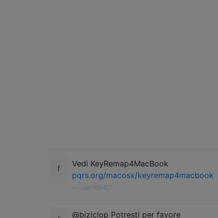
Vedi KeyRemap4MacBook
pqrs.org/macosx/keyremap4macbook
—
user188421
@biziclop Potresti per favore