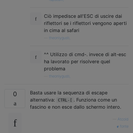
Ciò impedisce all'ESC di uscire dai
riflettori se i riflettori vengono aperti
in cima al safari
—
theonlygusti,
^^ Utilizzo di cmd-. invece di alt-esc
ha lavorato per risolvere quel
problema
—
theonlygusti,
Basta usare la sequenza di escape
0
alternativa:
. Funziona come un
CTRL-[
fascino e non esce dallo schermo intero.
—
Atcold
fonte