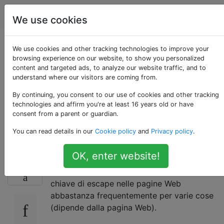
Apple
Tag
Account
We use cookies
Disabilita il tasto Esc
We use cookies and other tracking technologies to improve your
browsing experience on our website, to show you personalized
content and targeted ads, to analyze our website traffic, and to
in Safari per uscire
understand where our visitors are coming from.
dalla modalità a
By continuing, you consent to our use of cookies and other tracking
technologies and affirm you're at least 16 years old or have
consent from a parent or guardian.
schermo intero
You can read details in our
Cookie policy
and
Privacy policy
.
OK, enter website!
Uso sempre Safari in modalità schermo
20
intero su OS X Mavericks. Uso anche la
chiave di escape nelle pagine Web
abbastanza frequentemente per varie cose
(dipende dalla pagina Web).