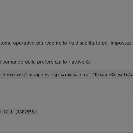
istema operativo più recente lo ha disabilitato per impostaz
i comando della preferenza lo riattiverà:
references
/
com
.
apple
.
loginwindow
.
plist 
"DisableConsoleAc
—
0.12.1 (16B2555)