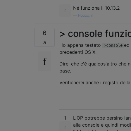
Né funziona il 10.13.2
—
Hoppo, il
> console funzio
6
Ho appena testato
ed 
>console
precedenti OS X.
Direi che c'è qualcos'altro che 
base.
Verificherei anche i registri del
1
L'OP potrebbe persino lanc
alla console e quindi modi