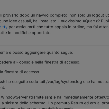
i provarlo dopo un riavvio completo, non solo un logout u
lcune idee casuali, hai installato il nuovissimo XQuartz? Puoi
le tty
per assicurarti che tutto appaia in ordine, ma fai atte
utte le modifiche apportate.
blema e posso aggiungere quanto segue:
cedere a> console nella finestra di accesso.
la finestra di accesso.
ssh ho eseguito sudo tail /var/log/system.log che ha mostra
nt.
so WindowServer (tramite ssh) e ha immediatamente ottenut
o a sinistra dello schermo. Ho premuto Return ed ero al pr
tenticarmi e lavorare in modalità console.