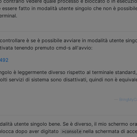
so contrario vedere quale processo è bloccato o in esecuzio
ssere fatto in modalità utente singolo che non è possibil
erminal.
controllare è se è possibile avviare in modalità utente singo
ttivata tenendo premuto cmd-s all'avvio:
1492
ngolo è leggermente diverso rispetto al terminale standard,
ti servizi di sistema sono disattivati, quindi non è equival
—
BringMyC
dalità utente singolo bene. Se è diverso, il mio schermo or
locca dopo aver digitato
nella schermata di acc
>console