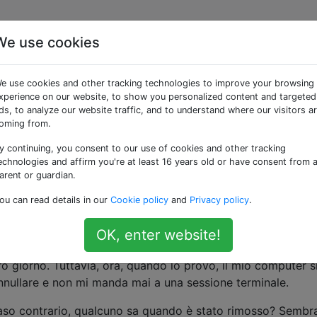
We use cookies
nte al terminale anzich
e use cookies and other tracking technologies to improve your browsing
xperience on our website, to show you personalized content and targeted
ds, to analyze our website traffic, and to understand where our visitors a
oming from.
y continuing, you consent to our use of cookies and other tracking
ando di accedere e quindi di avviare automaticamente
echnologies and affirm you're at least 16 years old or have consent from 
arent or guardian.
ou can read details in our
Cookie policy
and
Privacy policy
.
c OS X
, era possibile digitare
il campo nome uten
>console
sare direttamente a una sessione del terminale della riga d
OK, enter website!
tro giorno. Tuttavia, ora, quando lo provo, il mio computer s
nnullare e non mi manda mai a una sessione terminale.
 caso contrario, qualcuno sa quando è stato rimosso? Sembr