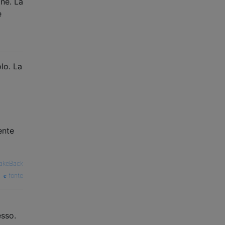
ne. La
e
lo. La
ente
akeBack
fonte
a
esso.