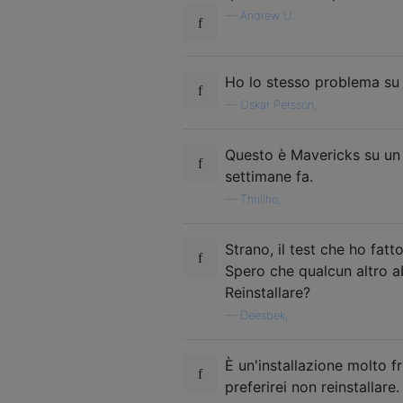
—
Andrew U.
Ho lo stesso problema su
—
Oskar Persson,
Questo è Mavericks su un 
settimane fa.
—
Thrillho,
Strano, il test che ho fat
Spero che qualcun altro ab
Reinstallare?
—
Deesbek,
È un'installazione molto f
preferirei non reinstallare