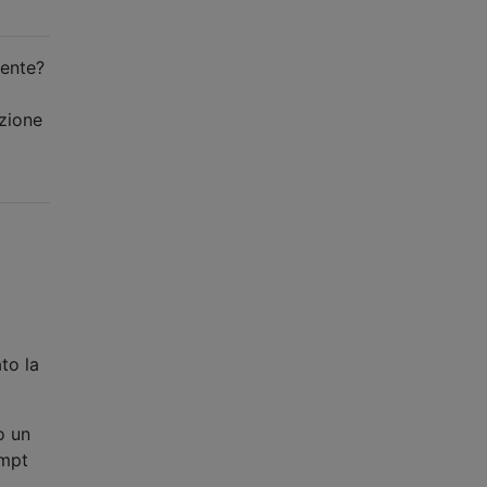
tente?
nzione
to la
o un
ompt