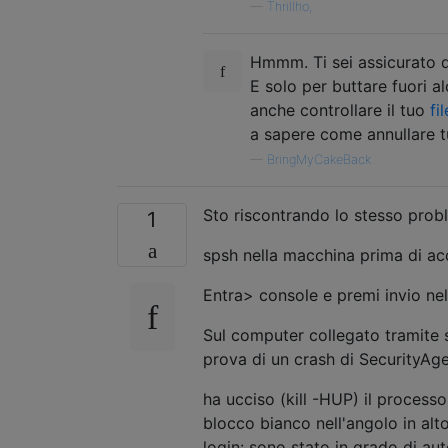
—
Thrillho,
Hmmm. Ti sei assicurato d
E solo per buttare fuori a
anche controllare il tuo
fi
a sapere come annullare t
—
BringMyCakeBack
Sto riscontrando lo stesso pro
1
spsh nella macchina prima di ac
Entra> console e premi invio nel
Sul computer collegato tramite 
prova di un crash di SecurityAge
ha ucciso (kill -HUP) il proces
blocco bianco nell'angolo in alt
login: sono stato in grado di au