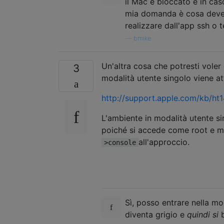
il Mac è bloccato e in ca
mia domanda è cosa deve e
realizzare dall'app ssh o t
—
bmike
Un'altra cosa che potresti voler 
3
modalità utente singolo viene a
http://support.apple.com/kb/ht
L'ambiente in modalità utente si
poiché si accede come root e mol
all'approccio.
>console
Sì, posso entrare nella mo
diventa grigio e
quindi si
b