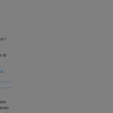
on i
e di
ui
.
Deesbek
fonte
esso
uando