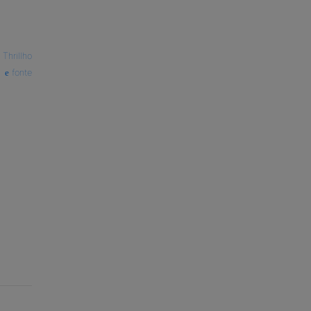
—
Thrillho
fonte