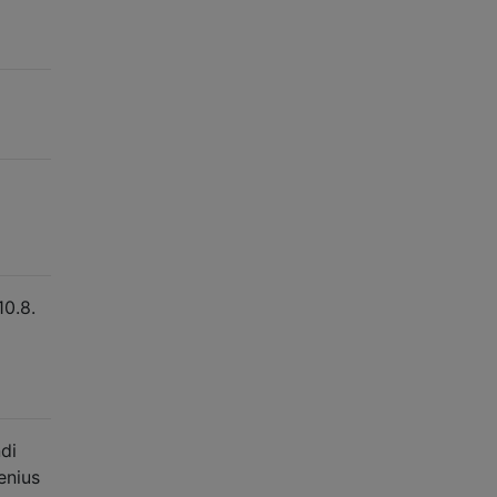
10.8.
ndi
enius