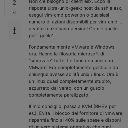
Non c'è bisogno di client esx. Ecco la
2
risposta ultra-unix-geek: host da ssh a esx,
esegui vim-cmd power.on o qualsiasi
numero di azioni disponibili per vim-cmd. ...
a volte funzionano persino! Com'è quello
per i geek?
Fondamentalmente VMware è Windows
ora. Hanno la filosofia microsoft di
"smorzare" tutto. Lo fanno da anni con
VMware. Era completamente gestibile da
chiunque avesse abilità unix / linux. Ora è
un linux quasi completamente stupito,
azzurrato dal vento, con un guscio
completamente paralizzato.
Il mio consiglio: passa a KVM (RHEV per
es.), Evita il blocco del fornitore di vmware,
risparmia fino al 40% sulle spese e disponi
di un vero sistema operativo che puoi