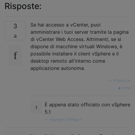
Risposte:
Se hai accesso a vCenter, puoi
3
amministrare i tuoi server tramite la pagina
di vCenter Web Access. Altrimenti, se si
dispone di macchine virtuali Windows, è
possibile installare il client vSphere e il
desktop remoto all'interno come
applicazione autonoma.
—
PhonicUK
fonte
È appena stato officiato con vSphere
5.1
—
Haytham Elkhoja il