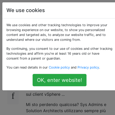
Apple
Tag
Account
We use cookies
modo semplice per
We use cookies and other tracking technologies to improve your
browsing experience on our website, to show you personalized
content and targeted ads, to analyze our website traffic, and to
gestire VMware ESXi
understand where our visitors are coming from.
su Mac OS X.
By continuing, you consent to our use of cookies and other tracking
technologies and affirm you're at least 16 years old or have
consent from a parent or guardian.
You can read details in our
Cookie policy
and
Privacy policy
.
Sono un ragazzo VMware, eseguendo una
8
dozzina di ESXi ... e sono anche un utente
OK, enter website!
mac e l'ho avuto con l'avvio di VMware
Fusion per avviare il mio Win7 per lavorare
sul client vSphere ...
Mi sto perdendo qualcosa? Sys Admins e
Solution Architects utilizzano sempre più