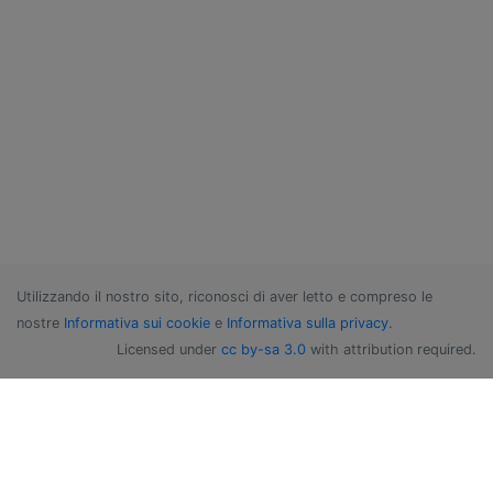
Utilizzando il nostro sito, riconosci di aver letto e compreso le
nostre
Informativa sui cookie
e
Informativa sulla privacy
.
Licensed under
cc by-sa 3.0
with attribution required.