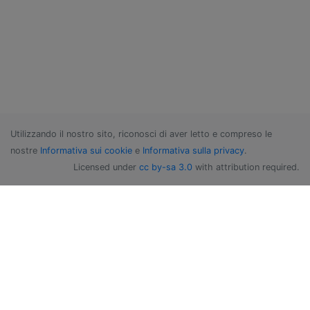
Utilizzando il nostro sito, riconosci di aver letto e compreso le
nostre
Informativa sui cookie
e
Informativa sulla privacy
.
Licensed under
cc by-sa 3.0
with attribution required.