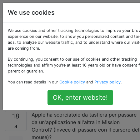
Apple
Tag
Account
We use cookies
Scorciatoia da
We use cookies and other tracking technologies to improve your bro
experience on our website, to show you personalized content and ta
ads, to analyze our website traffic, and to understand where our visit
tastiera per passare
are coming from.
da un'applicazione
By continuing, you consent to our use of cookies and other tracking
technologies and affirm you're at least 16 years old or have consent 
parent or guardian.
all'altra in Mission
You can read details in our
Cookie policy
and
Privacy policy
.
Control
OK, enter website!
Apple ha scorciatoie da tastiera per passare
18
da un'applicazione all'altra in Mission
Control? (Invece di passare con il cursore del
mouse)?