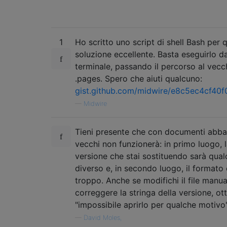
1
Ho scritto uno script di shell Bash per 
soluzione eccellente. Basta eseguirlo da
terminale, passando il percorso al vecch
.pages. Spero che aiuti qualcuno:
gist.github.com/midwire/e8c5ec4cf40
—
Midwire
Tieni presente che con documenti abb
vecchi non funzionerà: in primo luogo, l
versione che stai sostituendo sarà qual
diverso e, in secondo luogo, il formato
troppo. Anche se modifichi il file manu
correggere la stringa della versione, ott
"impossibile aprirlo per qualche motivo"
—
David Moles,