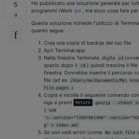
Ho pubblicato una soluzione generale per tutti
5
programmi iWork
qui
, ma ecco cosa fare per
Questa soluzione richiede l'utilizzo di Termina
quanto segue:
Crea una copia di backup del tuo file
Apri Terminal.app
Nella finestra Terminale, digita
(ovve
cd
spazio dopo il
) quindi trascina il file
cd
finestra. Dovrebbe inserire il percorso 
file (ad es
/Users/me/Documents/My\ Gre
.).
File.pages
Copia e incolla il seguente comando co
riga e premi
:
Return
gunzip --stdout i
| sed
's-:version="72007061400"-:version="92
g' > index.xml
Se non vedi errori (come
No such file 