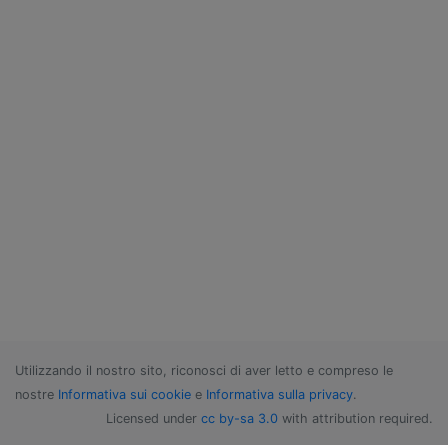
Utilizzando il nostro sito, riconosci di aver letto e compreso le
nostre
Informativa sui cookie
e
Informativa sulla privacy
.
Licensed under
cc by-sa 3.0
with attribution required.