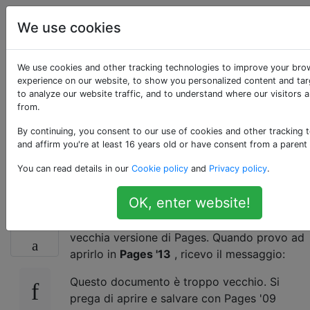
Apple
Tag
Account
We use cookies
Come posso
We use cookies and other tracking technologies to improve your bro
experience on our website, to show you personalized content and tar
to analyze our website traffic, and to understand where our visitors 
convertire i vecchi
from.
documenti di Pages
By continuing, you consent to our use of cookies and other tracking 
and affirm you're at least 16 years old or have consent from a parent
in Pages '13?
You can read details in our
Cookie policy
and
Privacy policy
.
OK, enter website!
Ho un documento che ho creato con una
8
vecchia versione di Pages. Quando provo ad
aprirlo in
Pages '13
, ricevo il messaggio:
Questo documento è troppo vecchio. Si
prega di aprire e salvare con Pages '09