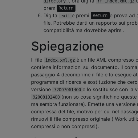
), ora digita
directory
rm index.xml.gz
premi
Return
Digita
e premi
e prova ad a
exit
Return
file. Potrebbe darti un rapporto sui prob
compatibilità ma dovrebbe aprirsi.
Spiegazione
Il file
è un file XML compresso 
index.xml.gz
contiene informazioni sul documento. Il coma
passaggio 4 decomprime il file e lo esegue a
programma di ricerca e sostituzione che cerc
versione
e lo sostituisce con la 
72007061400
(non so cosa significhino queste 
92008102400
ma sembra funzionare). Emette una versione
compressa del file, motivo per cui nel passag
rimuovi il file compresso originale (iWork utili
compressi o non compressi).