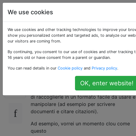
Apple
Tag
Account
We use cookies
Come colleziono tutti
We use cookies and other tracking technologies to improve your brow
show you personalized content and targeted ads, to analyze our webs
our visitors are coming from.
i miei appunti e punti
By continuing, you consent to our use of cookies and other tracking t
salienti da iBooks?
16 years old or have consent from a parent or guardian.
You can read details in our
Cookie policy
and
Privacy policy
.
Ho un sacco di evidenziazioni e note in
OK, enter website!
14
iBooks che ho letto e vorrei essere in grado
di raccoglierle in un formato facile da usare e
manipolare (ad esempio per scrivere
documenti e citare citazioni).
Ad esempio, vorrei un momento clou come
questo