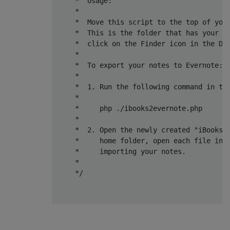
     *  Usage:
     *  
     *  Move this script to the top of you
     *  This is the folder that has your n
     *  click on the Finder icon in the Do
     *
     *  To export your notes to Evernote:
     *  
     *  1. Run the following command in th
     *
     *     php ./ibooks2evernote.php
     *    
     *  2. Open the newly created "iBooks 
     *     home folder, open each file in 
     *     importing your notes.
     *
     */