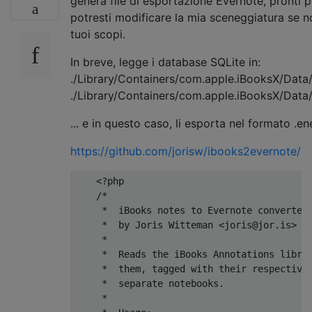
genera file di esportazione Evernote, pronti pe
potresti modificare la mia sceneggiatura se 
tuoi scopi.
In breve, legge i database SQLite in:
./Library/Containers/com.apple.iBooksX/Dat
./Library/Containers/com.apple.iBooksX/Dat
... e in questo caso, li esporta nel formato .e
https://github.com/jorisw/ibooks2evernote/
<?
php
/*
     *  iBooks notes to Evernote converter
     *  by Joris Witteman <joris@jor.is>
     *  
     *  Reads the iBooks Annotations libra
     *  them, tagged with their respective
     *  separate notebooks.
     *