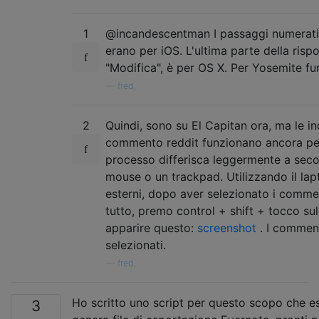
1
@incandescentman I passaggi numerati 
erano per iOS. L'ultima parte della risp
"Modifica", è per OS X. Per Yosemite f
—
fred,
2
Quindi, sono su El Capitan ora, ma le in
commento reddit funzionano ancora pe
processo differisca leggermente a seco
mouse o un trackpad. Utilizzando il lap
esterni, dopo aver selezionato i comme
tutto, premo control + shift + tocco su
apparire questo:
screenshot
. I comment
selezionati.
—
fred,
Ho scritto uno script per questo scopo che es
3