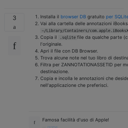
Installa il
browser DB
gratuito
per SQLit
3
Vai alla cartella delle annotazioni iBooks
~/Library/Containers/com.apple.iBooks
Copia il
file da qualche parte 
.sqlite
l'originale.
Apri il file con DB Browser.
Trova alcune note nel tuo libro di destin
Filtra per ZANNOTATIONASSETID per most
destinazione.
Copia e incolla le annotazioni che desid
nell'applicazione che preferisci.
// Default file locations for required
    define
(
'RESULT_DIRECTORY_NAME'
,
"iBooks
    define
(
'BOOKS_DATABASE_DIRECTORY'
,
'./L
    define
(
'NOTES_DATABASE_DIRECTORY'
,
'./L
Famosa facilità d'uso di Apple!
—
orome,