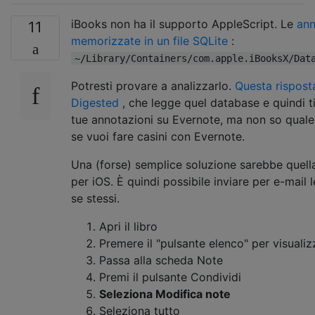
iBooks non ha il supporto AppleScript. Le
ann
11
memorizzate in un file SQLite
:
~/Library/Containers/com.apple.iBooksX/Dat
Potresti provare a analizzarlo.
Questa rispost
Digested
, che legge quel database e quindi t
tue annotazioni su Evernote, ma non so qual
se vuoi fare casini con Evernote.
Una (forse) semplice soluzione sarebbe quella d
per iOS. È quindi possibile inviare per e-mail 
se stessi.
Apri il libro
Premere il "pulsante elenco" per visuali
Passa alla scheda Note
Premi il pulsante Condividi
Seleziona Modifica note
Seleziona tutto