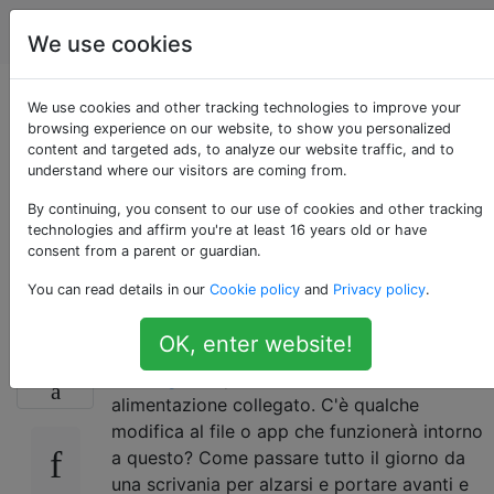
Apple
Tag
Account
We use cookies
Utilizzare la modalità
We use cookies and other tracking technologies to improve your
browsing experience on our website, to show you personalized
content and targeted ads, to analyze our website traffic, and to
a conchiglia senza
understand where our visitors are coming from.
adattatore di
By continuing, you consent to our use of cookies and other tracking
technologies and affirm you're at least 16 years old or have
consent from a parent or guardian.
alimentazione
You can read details in our
Cookie policy
and
Privacy policy
.
OK, enter website!
Uno dei requisiti per utilizzare la
modalità a
21
conchiglia
è quello di avere l'adattatore di
alimentazione collegato. C'è qualche
modifica al file o app che funzionerà intorno
a questo? Come passare tutto il giorno da
una scrivania per alzarsi e portare avanti e