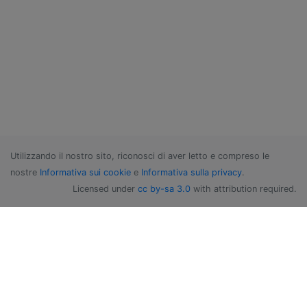
Utilizzando il nostro sito, riconosci di aver letto e compreso le
nostre
Informativa sui cookie
e
Informativa sulla privacy
.
Licensed under
cc by-sa 3.0
with attribution required.