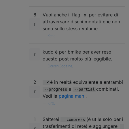
6
Vuoi anche il flag -x, per evitare di
attraversare dischi montati che non
sono sullo stesso volume.
—
Kent,
kudo è per bmike per aver reso
questo post molto più leggibile.
—
CousinCocaine,
2
è in realtà equivalente a entrambi
-P
e
combinati.
--progress
--partial
Vedi la
pagina man
.
—
Kirb,
1
Salterei
(è utile solo per i
--compress
trasferimenti di rete) e aggiungerei
-