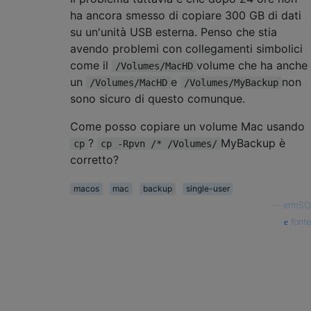
ha ancora smesso di copiare 300 GB di dati
su un'unità USB esterna. Penso che stia
avendo problemi con collegamenti simbolici
come il
volume che ha anche
/Volumes/MacHD
un
e
non
/Volumes/MacHD
/Volumes/MyBackup
sono sicuro di questo comunque.
Come posso copiare un volume Mac usando
?
MyBackup è
cp
cp -Rpvn /* /Volumes/
corretto?
macos
mac
backup
single-user
—
ermSO
fonte