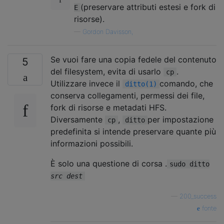
(preservare attributi estesi e fork di
E
risorse).
—
Gordon Davisson,
Se vuoi fare una copia fedele del contenuto
5
del filesystem, evita di usarlo
.
cp
Utilizzare invece il
comando, che
ditto(1)
conserva collegamenti, permessi dei file,
fork di risorse e metadati HFS.
Diversamente
,
per impostazione
cp
ditto
predefinita si intende preservare quante più
informazioni possibili.
È solo una questione di corsa .
sudo ditto
src
dest
—
200_success
fonte