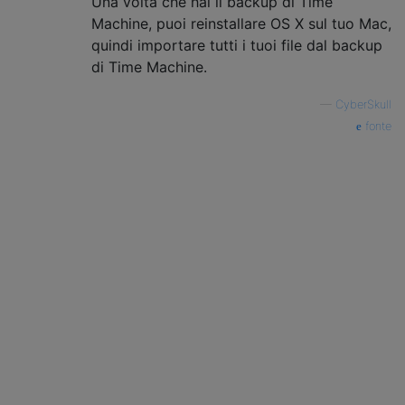
Una volta che hai il backup di Time
Machine, puoi reinstallare OS X sul tuo Mac,
quindi importare tutti i tuoi file dal backup
di Time Machine.
—
CyberSkull
fonte