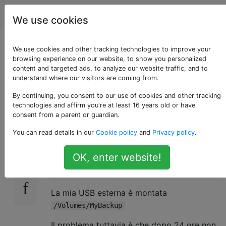
Apple
Tag
Account
We use cookies
Come copio un
We use cookies and other tracking technologies to improve your
browsing experience on our website, to show you personalized
content and targeted ads, to analyze our website traffic, and to
volume Mac usando
understand where our visitors are coming from.
cp?
By continuing, you consent to our use of cookies and other tracking
technologies and affirm you're at least 16 years old or have
consent from a parent or guardian.
You can read details in our
Cookie policy
and
Privacy policy
.
Ho studiato questo per ore. In modalità
13
utente singolo, ho usato:
OK, enter website!
La mia USB esterna è montata
/Volumes/MyBackup
Il problema tuttavia è che dopo 24 ore non