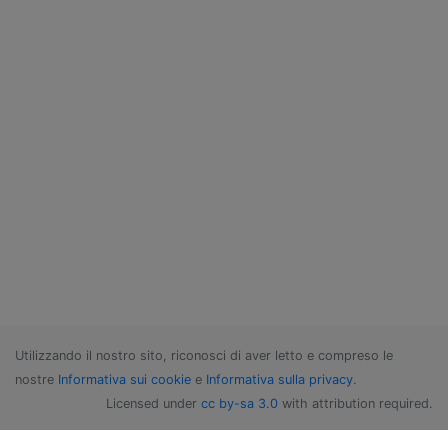
Utilizzando il nostro sito, riconosci di aver letto e compreso le
nostre
Informativa sui cookie
e
Informativa sulla privacy
.
Licensed under
cc by-sa 3.0
with attribution required.