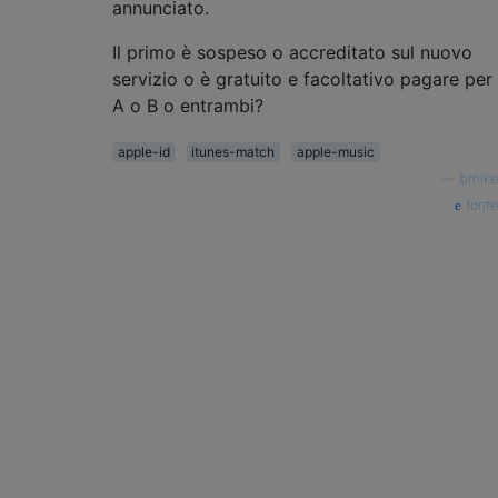
annunciato.
Il primo è sospeso o accreditato sul nuovo
servizio o è gratuito e facoltativo pagare per
A o B o entrambi?
apple-id
itunes-match
apple-music
—
bmike
fonte