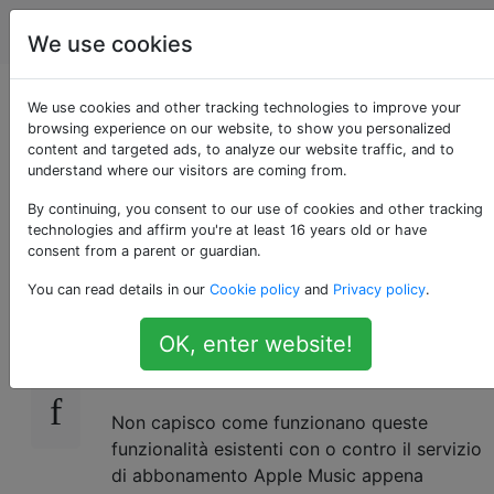
Apple
Tag
Account
We use cookies
Qual è la differenza
We use cookies and other tracking technologies to improve your
browsing experience on our website, to show you personalized
content and targeted ads, to analyze our website traffic, and to
tra iTunes Match e
understand where our visitors are coming from.
Apple Music?
By continuing, you consent to our use of cookies and other tracking
technologies and affirm you're at least 16 years old or have
consent from a parent or guardian.
You can read details in our
Cookie policy
and
Privacy policy
.
Attualmente pago iTunes Match, che mi rende
18
lo streaming gratuito di pubblicità e una
OK, enter website!
libreria iTunes unificata e supportata dal
cloud.
Non capisco come funzionano queste
funzionalità esistenti con o contro il servizio
di abbonamento Apple Music appena