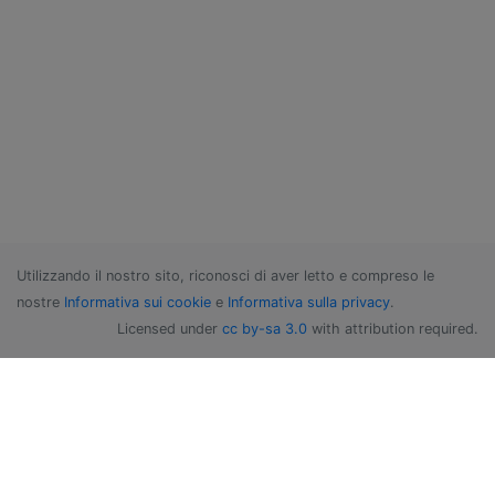
Utilizzando il nostro sito, riconosci di aver letto e compreso le
nostre
Informativa sui cookie
e
Informativa sulla privacy
.
Licensed under
cc by-sa 3.0
with attribution required.