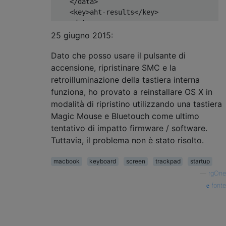
    </data>

    <key>aht-results</key>

    <data>

    PGRpY3Q+PGtleT5fbmFtZTwva2V5PjxzdHJpbmc
25 giugno 2015:
    cmluZz48a2V5PnNwZGlhZ3NfbGFzdF9ydW5fa2V
Dato che posso usare il pulsante di
    MlQxOToxMzoyNVo8L2RhdGU+PGtleT5zcGRpYWd
    cmluZz4xLjAuNjwvc3RyaW5nPjxrZXk+c3BkaWF
accensione, ripristinare SMC e la
    L2tleT48c3RyaW5nPlBQUDAwNyxORFIwMDEsTkR
retroilluminazione della tastiera interna
    </data>

funziona, ho provato a reinstallare OS X in
    <key>backlight-level</key>

modalità di ripristino utilizzando una tastiera
    <data>

Magic Mouse e Bluetouch come ultimo
    AgQ=

tentativo di impatto firmware / software.
    </data>

Tuttavia, il problema non è stato risolto.
    <key>bluetoothActiveControllerInfo</key
    <data>

    j4KsBQIAAAAzFGR2urF6dw==

macbook
keyboard
screen
trackpad
startup
    </data>

—
rgOne
    <key>bluetoothInternalControllerInfo</k
fonte
    <data>

    j4KsBQAAMxRkdrqxenc=

    </data>

    <key>boot-gamma</key>
