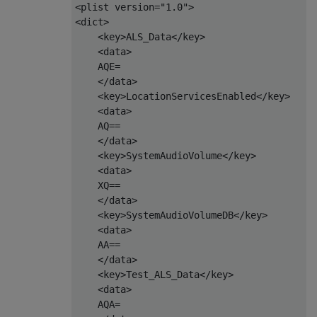
<plist version="1.0">

<dict>

    <key>ALS_Data</key>

    <data>

    AQE=

    </data>

    <key>LocationServicesEnabled</key>

    <data>

    AQ==

    </data>

    <key>SystemAudioVolume</key>

    <data>

    XQ==

    </data>

    <key>SystemAudioVolumeDB</key>

    <data>

    AA==

    </data>

    <key>Test_ALS_Data</key>

    <data>

    AQA=
