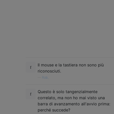
    <data>

    EAYAAPOcAAAAAAAAwgAAAAAAAAAPAAILsQcFFhk
    h26KZZVbmq20mbvww0LJ9NHV0v337fD++zD2//1
    jFpeeDJyoYe/gbDAP7/22UfW/PDf7P758PYQAEI
    ebDBuZbzzlCkuOEOubvsOcf99sXV/vmx2/77teH
    </data>

    <key>fmm-computer-name</key>

    <data>

    VmluaOKAmXMgTWFjQm9vayBBaXI=

    </data>

</dict>

Il mouse e la tastiera non sono più
riconosciuti.
—
Rob,
Questo è solo tangenzialmente
correlato, ma non ho mai visto una
barra di avanzamento all'avvio prima:
perché succede?