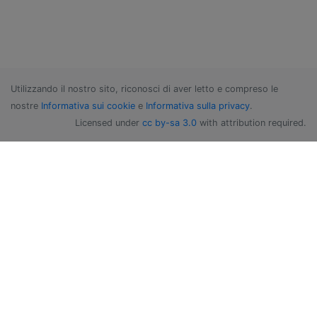
Utilizzando il nostro sito, riconosci di aver letto e compreso le
nostre
Informativa sui cookie
e
Informativa sulla privacy
.
Licensed under
cc by-sa 3.0
with attribution required.