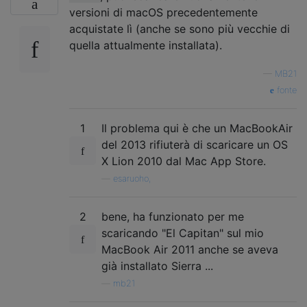
versioni di macOS precedentemente
acquistate lì (anche se sono più vecchie di
quella attualmente installata).
—
MB21
fonte
1
Il problema qui è che un MacBookAir
del 2013 rifiuterà di scaricare un OS
X Lion 2010 dal Mac App Store.
—
esaruoho,
2
bene, ha funzionato per me
scaricando "El Capitan" sul mio
MacBook Air 2011 anche se aveva
già installato Sierra ...
—
mb21