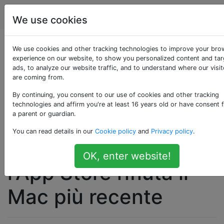
Apple
Tag
Account
We use cookies
Come scaricare la
We use cookies and other tracking technologies to improve your bro
experience on our website, to show you personalized content and ta
ads, to analyze our website traffic, and to understand where our visit
vecchia versione di
are coming from.
Mac OS X che
By continuing, you consent to our use of cookies and other tracking
technologies and affirm you're at least 16 years old or have consent 
a parent or guardian.
possiedo e gli elenchi
You can read details in our
Cookie policy
and
Privacy policy
.
dell'App Store, ma
OK, enter website!
l'App Store rifiuta il
Mac più recente