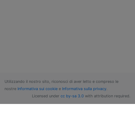
Utilizzando il nostro sito, riconosci di aver letto e compreso le
nostre
Informativa sui cookie
e
Informativa sulla privacy
.
Licensed under
cc by-sa 3.0
with attribution required.