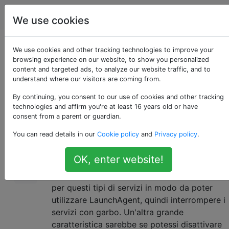
Apple
Tag
Account
We use cookies
Esiste una GUI per
We use cookies and other tracking technologies to improve your
browsing experience on our website, to show you personalized
content and targeted ads, to analyze our website traffic, and to
OS X LaunchAgents?
understand where our visitors are coming from.
By continuing, you consent to our use of cookies and other tracking
technologies and affirm you're at least 16 years old or have
Sono uno sviluppatore web di giorno e gran
20
consent from a parent or guardian.
parte del software che installo sul mio
You can read details in our
Cookie policy
and
Privacy policy
.
computer (ovvero database e server Web)
viene fornito con un LaunchAgent opzionale
OK, enter website!
per automatizzare i processi di avvio /
arresto all'avvio. Mi chiedo se esiste una GUI
per questi tipi di servizi in modo da poter
utilizzare LaunchAgent, quindi interrompere i
servizi con garbo. Un'altra grande
caratteristica sarebbe se potessi disattivare