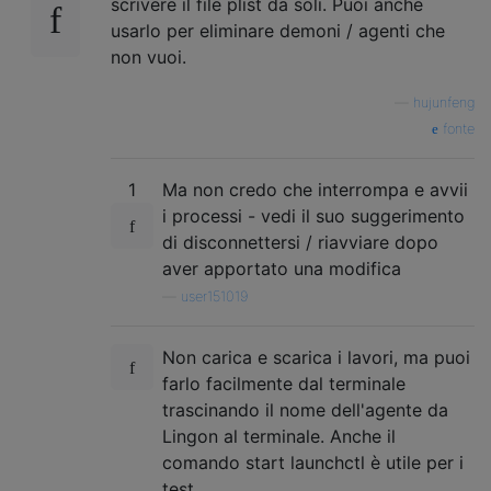
scrivere il file plist da soli. Puoi anche
usarlo per eliminare demoni / agenti che
non vuoi.
—
hujunfeng
fonte
1
Ma non credo che interrompa e avvii
i processi - vedi il suo suggerimento
di disconnettersi / riavviare dopo
aver apportato una modifica
—
user151019
Non carica e scarica i lavori, ma puoi
farlo facilmente dal terminale
trascinando il nome dell'agente da
Lingon al terminale. Anche il
comando start launchctl è utile per i
test.