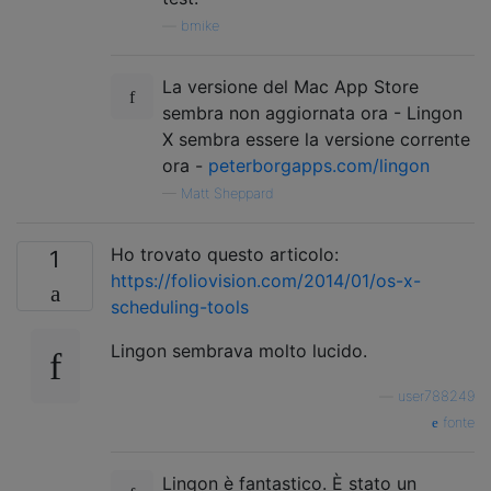
—
bmike
La versione del Mac App Store
sembra non aggiornata ora - Lingon
X sembra essere la versione corrente
ora -
peterborgapps.com/lingon
—
Matt Sheppard
Ho trovato questo articolo:
1
https://foliovision.com/2014/01/os-x-
scheduling-tools
Lingon sembrava molto lucido.
—
user788249
fonte
Lingon è fantastico. È stato un