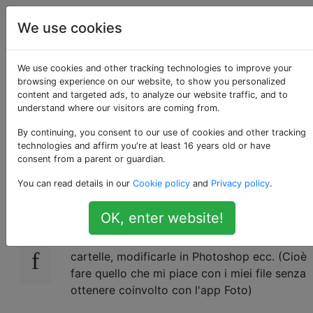
Apple
Tag
Account
We use cookies
Importazione di foto
We use cookies and other tracking technologies to improve your
browsing experience on our website, to show you personalized
content and targeted ads, to analyze our website traffic, and to
senza utilizzare l'app
understand where our visitors are coming from.
Foto di OS X.
By continuing, you consent to our use of cookies and other tracking
technologies and affirm you're at least 16 years old or have
consent from a parent or guardian.
You can read details in our
Cookie policy
and
Privacy policy
.
Vorrei importare le mie foto dalla mia
17
fotocamera senza utilizzare l'app Foto OS X
OK, enter website!
e localizzare le mie foto direttamente nel
Finder in modo da poterle archiviare in
cartelle, modificarle in Photoshop ecc. (Cioè
fare quello che mi piace con i miei file senza
ottenere coinvolto con l'app Foto)