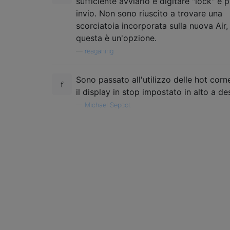
sufficiente avviarlo e digitare "lock" e
invio. Non sono riuscito a trovare una
scorciatoia incorporata sulla nuova Air,
questa è un'opzione.
—
reaganing
Sono passato all'utilizzo delle hot corne
il ​​display in stop impostato in alto a de
—
Michael Sepcot