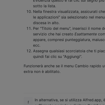
Evidenzia questo e fai clic sul segno più
sotto la lista.
Nella finestra visualizzata, assicurati ch
le applicazioni" sia selezionato nel menu
discesa in alto.
Per "Titolo del menu", inserisci il nome d
servizio che hai creato
Esattamente
co
appare, compresi punteggiatura, maiusc
ecc.
Assegna qualsiasi scorciatoia che ti piac
quindi fai clic su "Aggiungi".
Funzionerà anche se il menu Cambio rapido u
extra non è abilitato.
In alternativa, se si utilizza Alfred.app, 