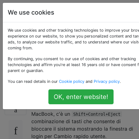
Apple
Tag
Account
We use cookies
Il MacBook Air ha un
We use cookies and other tracking technologies to improve your bro
experience on our website, to show you personalized content and ta
ads, to analyze our website traffic, and to understand where our visit
tasto di scelta rapida
coming from.
Cambio utente
By continuing, you consent to our use of cookies and other tracking
technologies and affirm you're at least 16 years old or have consent 
parent or guardian.
(finestra di accesso)?
You can read details in our
Cookie policy
and
Privacy policy
.
OK, enter website!
Di recente ho acquistato un nuovo MacBook
1
Air, con la mia unità ottica dotata di
MacBook, c'è un
Shift+Control+Eject
combinazione di tasti che consente di
bloccare il sistema mostrando la finestra di
login per Cambio rapido utente.