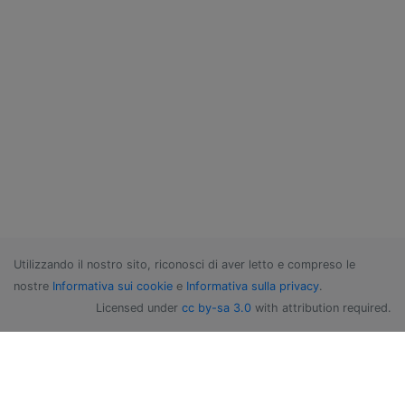
Utilizzando il nostro sito, riconosci di aver letto e compreso le
nostre
Informativa sui cookie
e
Informativa sulla privacy
.
Licensed under
cc by-sa 3.0
with attribution required.