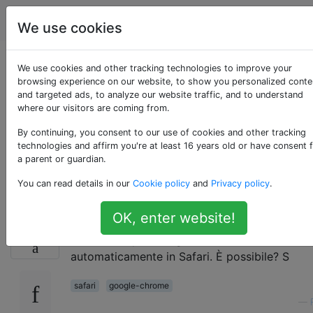
Apple
Tag
Account
We use cookies
Come mantenere
We use cookies and other tracking technologies to improve your
browsing experience on our website, to show you personalized conte
and targeted ads, to analyze our website traffic, and to understand
sincronizzati i
where our visitors are coming from.
segnalibri di Chrome
By continuing, you consent to our use of cookies and other tracking
technologies and affirm you're at least 16 years old or have consent 
a parent or guardian.
con Safari
You can read details in our
Cookie policy
and
Privacy policy
.
OK, enter website!
Uso principalmente Chrome e spesso i segnali
14
Vorrei che questi segnalibri si sincronizzasse
automaticamente in Safari. È possibile? S
safari
google-chrome
—