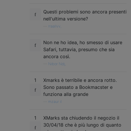
Questi problemi sono ancora presenti
nell'ultima versione?
—
rraallvv,
Non ne ho idea, ho smesso di usare
Safari, tuttavia, presumo che sia
ancora così.
—
Nibor Ndj,
1
Xmarks è terribile e ancora rotto.
Sono passato a Bookmacster e
funziona alla grande
—
mzaur il
1
XMarks sta chiudendo il negozio il
30/04/18 che è più lungo di quanto