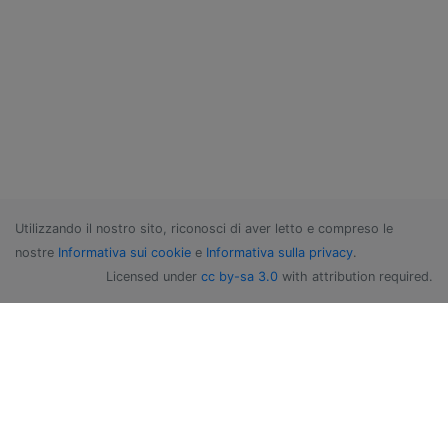
Utilizzando il nostro sito, riconosci di aver letto e compreso le
nostre
Informativa sui cookie
e
Informativa sulla privacy
.
Licensed under
cc by-sa 3.0
with attribution required.