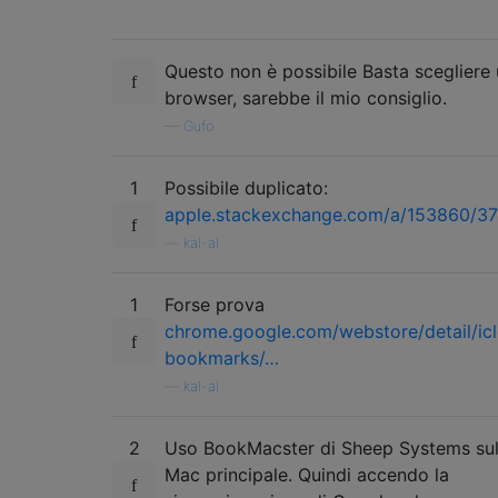
Questo non è possibile Basta scegliere
browser, sarebbe il mio consiglio.
—
Gufo
1
Possibile duplicato:
apple.stackexchange.com/a/153860/3
—
kal-al
1
Forse prova
chrome.google.com/webstore/detail/ic
bookmarks/…
—
kal-al
2
Uso BookMacster di Sheep Systems su
Mac principale. Quindi accendo la