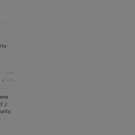
rto
—
Bolle
fonte
iene
7 /
urity: