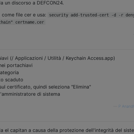
 da un discorso a DEFCON24.
ot come file cer e usa:
security add-trusted-cert -d -r den
chain" certname.cer
avi (/ Applicazioni / Utilità / Keychain Access.app)
nei portachiavi
categoria
ato scaduto
 sul certificato, quindi seleziona "Elimina"
'amministratore di sistema
—
P Anand
 el capitan a causa della protezione dell'integrità del sist