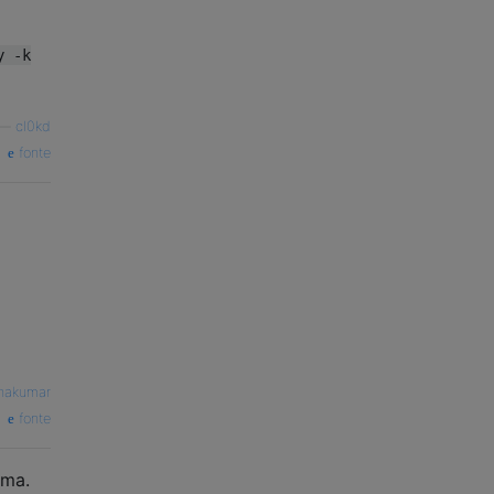
y -k
—
cl0kd
fonte
hakumar
fonte
ema.