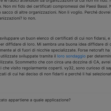
e le radici attendibili da organizzazioni di cui non mi fido.
. Non mi fido dei certificati compromessi dei Paesi Bassi.
un sacco di altre organizzazioni. Non li voglio. Perché dovrei
anizzazioni? Io non.
viluppare un buon elenco di certificati di cui non fidarsi, e 
er diffidare di loro. Mi sembra una buona idea diffidare di q
ente al di fuori di nicchie specializzate. Forse netcraft ha
tilizzate sviluppate tramite il
loro sondaggio
per determin
lizzate. Scommetto che con circa una dozzina di CA, avrei 
 siti che visito regolarmente coperti. vy32, sono curioso di s
ficati di cui hai deciso di non fidarti e perché li hai selezionat
cato appartiene a quale applicazione?