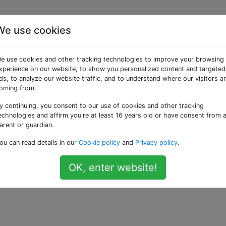
We use cookies
te root di sistema dal
e use cookies and other tracking technologies to improve your browsing
stema di Apple?
xperience on our website, to show you personalized content and targeted
ds, to analyze our website traffic, and to understand where our visitors a
oming from.
y continuing, you consent to our use of cookies and other tracking
le non ti consentirà di rimuovere i root di sistema, ti cons
echnologies and affirm you're at least 16 years old or have consent from 
rà di disabilitarli solo uno alla volta. Per ognuno, è necessari
arent or guardian.
ll'interfaccia utente e digitare la password. C'è un modo pe
ou can read details in our
Cookie policy
and
Privacy policy
.
to in una volta? Non mi piace l'attuale selezione di Apple d
OK, enter website!