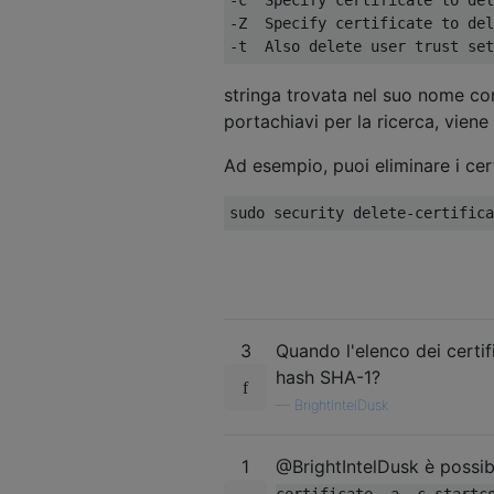
-Z  Specify certificate to del
stringa trovata nel suo nome co
portachiavi per la ricerca, viene 
Ad esempio, puoi eliminare i cer
3
Quando l'elenco dei certifi
hash SHA-1?
—
BrightIntelDusk
1
@BrightIntelDusk è possib
certificate -a -c startc