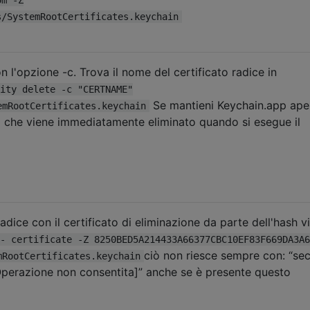
s/SystemRootCertificates.keychain
 l'opzione -c. Trova il nome del certificato radice in
ity delete -c "CERTNAME"
Se mantieni Keychain.app ape
emRootCertificates.keychain
oti che viene immediatamente eliminato quando si esegue il
radice con il certificato di eliminazione da parte dell'hash v
- certificate -Z 8250BED5A214433A66377CBC10EF83F669DA3A6
ciò non riesce sempre con: “sec
mRootCertificates.keychain
perazione non consentita]” anche se è presente questo