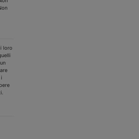
 Non
 Non
i loro
uelli
 un
are
i
apere
i.