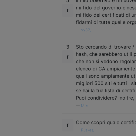
5
Il mio obiettivo è rimuover
mi fido del governo cinese
mi fido dei certificati di 
fidarmi di tutte quelle org
—
vy32,
3
Sto cercando di trovare / s
hash, che sarebbero utili p
che non si vedono regolarm
elenco di CA ampiamente u
quali sono ampiamente uti
migliori 500 siti e tutti i
se hai la tua lista di certi
Puoi condividere? Inoltre,
—
MrE
Come scopri quale certifi
—
Ruskes,