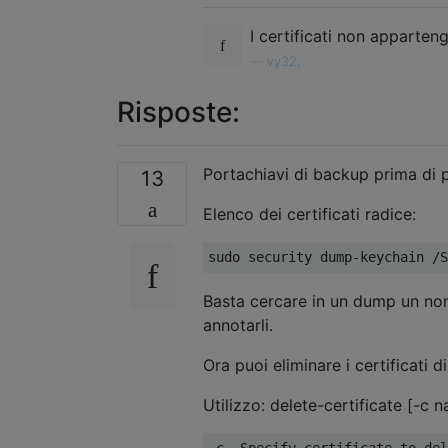
I certificati non apparten
—
vy32,
Risposte:
Portachiavi di backup prima di p
13
Elenco dei certificati radice:
Basta cercare in un dump un nome
annotarli.
Ora puoi eliminare i certificati d
Utilizzo: delete-certificate [-c n
-c  Specify certificate to del