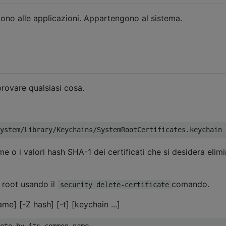
gono alle applicazioni. Appartengono al sistema.
rovare qualsiasi cosa.
 o i valori hash SHA-1 dei certificati che si desidera elimi
i root usando il
comando.
security delete-certificate
ame] [-Z hash] [-t] [keychain ...]
ete by its common name
