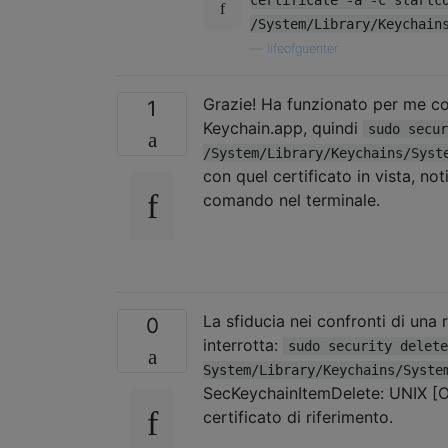
/System/Library/Keychain
—
lifeofguenter
Grazie! Ha funzionato per me con
1
Keychain.app, quindi
sudo secur
/System/Library/Keychains/Syst
con quel certificato in vista, n
comando nel terminale.
La sfiducia nei confronti di una 
0
interrotta:
sudo security delete
System/Library/Keychains/Syste
SecKeychainItemDelete: UNIX [O
certificato di riferimento.