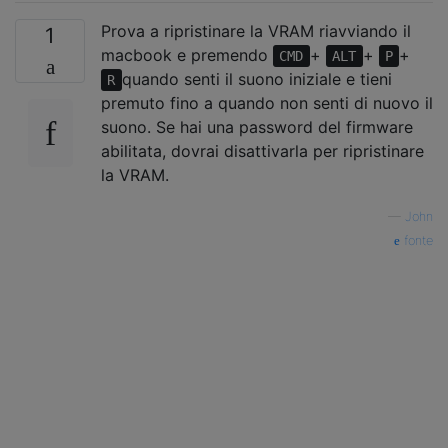
Prova a ripristinare la VRAM riavviando il
1
macbook e premendo
+
+
+
CMD
ALT
P
quando senti il ​​suono iniziale e tieni
R
premuto fino a quando non senti di nuovo il
suono. Se hai una password del firmware
abilitata, dovrai disattivarla per ripristinare
la VRAM.
—
John
fonte