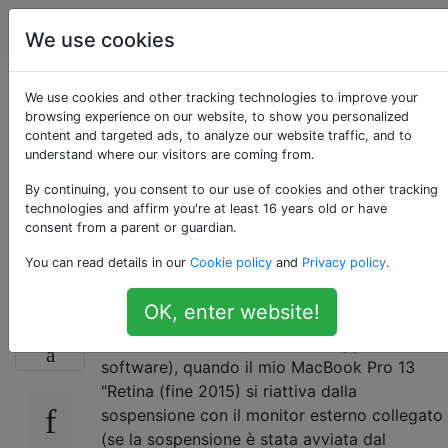
Apple
Tag
Account
We use cookies
Dopo la riattivazione
We use cookies and other tracking technologies to improve your
browsing experience on our website, to show you personalized
content and targeted ads, to analyze our website traffic, and to
del sistema, il
understand where our visitors are coming from.
monitor Thunderbolt
By continuing, you consent to our use of cookies and other tracking
technologies and affirm you're at least 16 years old or have
consent from a parent or guardian.
viene sottolineato
You can read details in our
Cookie policy
and
Privacy policy
.
OK, enter website!
A partire da poco (ma non allineato nella mia
1
memoria a nessun particolare aggiornamento
software), quando il mio MacBook Pro 13
"Retina (fine 2015) si riattiva dalla
sospensione con il monitor esterno collegato
(se la sospensione è stata avviata dal