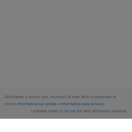
Utilizzando il nostro sito, riconosci di aver letto e compreso le
nostre
Informativa sui cookie
e
Informativa sulla privacy
.
Licensed under
cc by-sa 3.0
with attribution required.