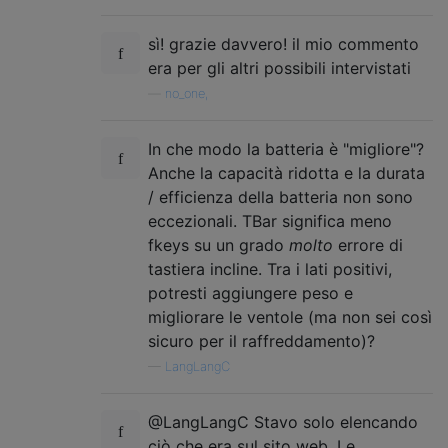
sì! grazie davvero! il mio commento
era per gli altri possibili intervistati
—
no_one,
In che modo la batteria è "migliore"?
Anche la capacità ridotta e la durata
/ efficienza della batteria non sono
eccezionali. TBar significa meno
fkeys su un grado
molto
errore di
tastiera incline. Tra i lati positivi,
potresti aggiungere peso e
migliorare le ventole (ma non sei così
sicuro per il raffreddamento)?
—
LangLangC
@LangLangC Stavo solo elencando
ciò che era sul sito web. Le