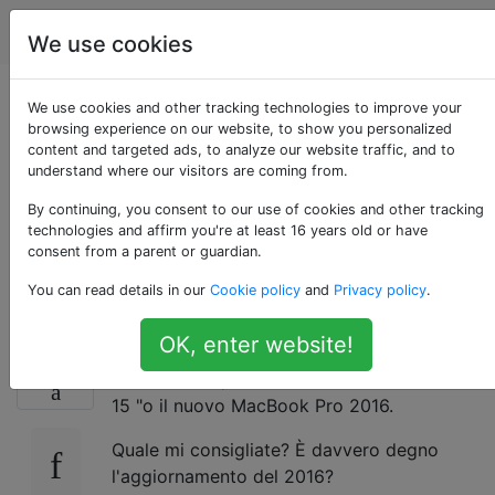
Apple
Tag
Account
We use cookies
Quale MacBook Pro
We use cookies and other tracking technologies to improve your
browsing experience on our website, to show you personalized
content and targeted ads, to analyze our website traffic, and to
da 15 "dovrei
understand where our visitors are coming from.
acquistare? 2015 o
By continuing, you consent to our use of cookies and other tracking
technologies and affirm you're at least 16 years old or have
consent from a parent or guardian.
2016? [Chiuso]
You can read details in our
Cookie policy
and
Privacy policy
.
OK, enter website!
Ho bisogno di un nuovo laptop e mi chiedo
-3
se dovrei acquistare il MacBook Pro 2015 da
15 "o il nuovo MacBook Pro 2016.
Quale mi consigliate? È davvero degno
l'aggiornamento del 2016?