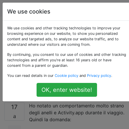
Apple
Tag
Account
We use cookies
In che modo l'app
We use cookies and other tracking technologies to improve your
browsing experience on our website, to show you personalized
content and targeted ads, to analyze our website traffic, and to
Apple Watch Activity
understand where our visitors are coming from.
gestisce i
By continuing, you consent to our use of cookies and other tracking
technologies and affirm you're at least 16 years old or have
consent from a parent or guardian.
cambiamenti del fuso
You can read details in our
Cookie policy
and
Privacy policy
.
orario?
OK, enter website!
Ho notato un comportamento molto strano
17
degli anelli e Activity.app durante il viaggio.
Quindi la domanda: