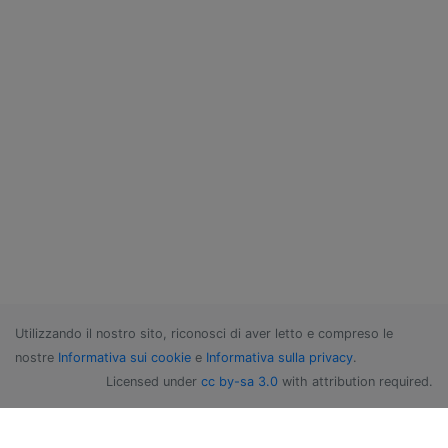
Utilizzando il nostro sito, riconosci di aver letto e compreso le
nostre
Informativa sui cookie
e
Informativa sulla privacy
.
Licensed under
cc by-sa 3.0
with attribution required.