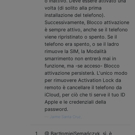
o inattivo. Deve essere attivato una
volta (di solito alla prima
installazione del telefono).
Successivamente, Blocco attivazione
è sempre attivo, anche se il telefono
viene ripristinato o spento. Se il
telefono era spento, o se il ladro
rimuove la SIM, la Modalità
smarrimento non entrerà mai in
funzione, ma -se acceso- Blocco
attivazione persisterà. L'unico modo
per rimuovere Activation Lock da
remoto è cancellare il telefono da
iCloud, per ciò che ti serve il tuo ID
Apple e le credenziali della
password.
—
Jaime Santa Cruz,
1
@ BartłomiejSemańczyk, sì, è