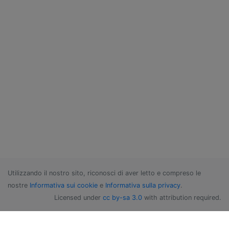
Utilizzando il nostro sito, riconosci di aver letto e compreso le
nostre
Informativa sui cookie
e
Informativa sulla privacy
.
Licensed under
cc by-sa 3.0
with attribution required.