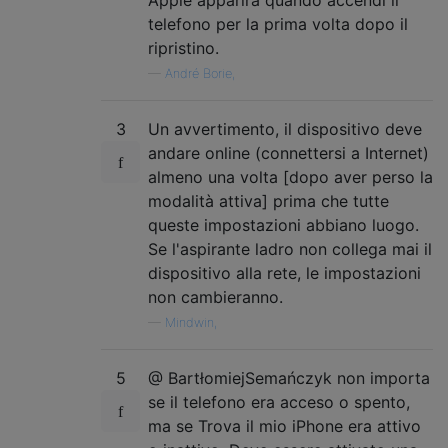
Apple apparirà quando accendi il
telefono per la prima volta dopo il
ripristino.
—
André Borie,
3
Un avvertimento, il dispositivo deve
andare online (connettersi a Internet)
almeno una volta [dopo aver perso la
modalità attiva] prima che tutte
queste impostazioni abbiano luogo.
Se l'aspirante ladro non collega mai il
dispositivo alla rete, le impostazioni
non cambieranno.
—
Mindwin,
5
@ BartłomiejSemańczyk non importa
se il telefono era acceso o spento,
ma se Trova il mio iPhone era attivo