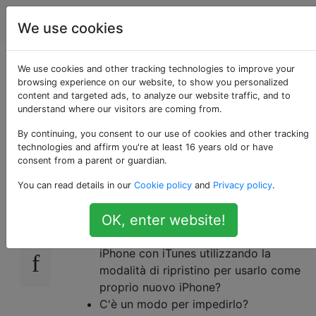
Apple
Tag
Account
We use cookies
Come impedire a un
We use cookies and other tracking technologies to improve your
browsing experience on our website, to show you personalized
content and targeted ads, to analyze our website traffic, and to
ladro di usare il mio
understand where our visitors are coming from.
iPhone di sempre?
By continuing, you consent to our use of cookies and other tracking
technologies and affirm you're at least 16 years old or have
consent from a parent or guardian.
You can read details in our
Cookie policy
and
Privacy policy
.
Cosa succede se il mio iPhone è stato rubato
12
e non voglio che nessun altro lo usi?
OK, enter website!
È sufficiente che il ladro ripristini il mio
iPhone con iTunes utilizzando la
modalità di ripristino per usarlo come
proprio nuovo iPhone?
C'è un modo per impedirlo?