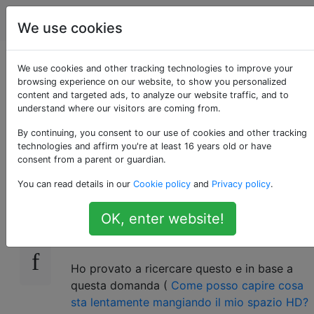
Apple
Tag
Account
We use cookies
WhatsApp utilizza un
We use cookies and other tracking technologies to improve your
browsing experience on our website, to show you personalized
content and targeted ads, to analyze our website traffic, and to
enorme spazio sul
understand where our visitors are coming from.
mio SSD per Mac
By continuing, you consent to our use of cookies and other tracking
technologies and affirm you're at least 16 years old or have
consent from a parent or guardian.
You can read details in our
Cookie policy
and
Privacy policy
.
I miei genitori mi hanno regalato un MacBook
16
per Natale con un SSD da 256 GB e qualche
OK, enter website!
giorno fa ho notato che mi sono rimasti solo
40 GB sull'SSD.
Ho provato a ricercare questo e in base a
questa domanda (
Come posso capire cosa
sta lentamente mangiando il mio spazio HD?