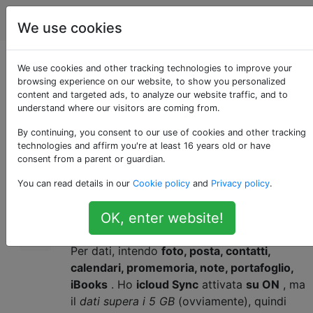
Apple
Tag
Account
We use cookies
Combina i dati di due
We use cookies and other tracking technologies to improve your
browsing experience on our website, to show you personalized
content and targeted ads, to analyze our website traffic, and to
o più iPhone
understand where our visitors are coming from.
By continuing, you consent to our use of cookies and other tracking
technologies and affirm you're at least 16 years old or have
Ho
diversi dispositivi iOS
: un iPhone 6 Plus
2
consent from a parent or guardian.
da 64 GB, un iPhone 6 da 128 GB e un iPhone
You can read details in our
Cookie policy
and
Privacy policy
.
6 Plus da 128 GB. Voglio
combinare tutti i
dati
su tutti questi telefoni in un
singolo
OK, enter website!
iPhone
.
Per dati, intendo
foto, posta, contatti,
calendari, promemoria, note, portafoglio,
iBooks
. Ho
icloud Sync
attivata
su ON
, ma
il
dati supera i 5 GB
(ovviamente), quindi