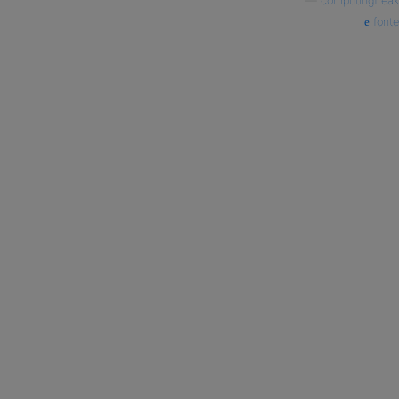
—
computingfreak
fonte