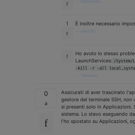
—
stefanfoulis,
1
È inoltre necessario imp
—
user2551,
Ho avuto lo stesso proble
LaunchServices:
/System/
-kill -r -all local,syst
—
Tommaso,
Assicurati di aver trascinato l'
0
gestore del terminale SSH, non v
si presenti solo in Applicazioni.
sistema. Lo stavo eseguendo da
l'ho spostato su Applicazioni, o