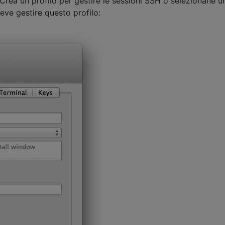
 Crea un profilo per gestire le sessioni SSH o selezionane u
eve gestire questo profilo: