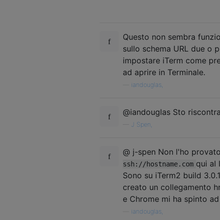
Questo non sembra funzion
sullo schema URL due o pi
impostare iTerm come pred
ad aprire in Terminale.
—
iandouglas,
@iandouglas Sto riscontra
—
J Spen,
@ j-spen Non l'ho provat
qui al
ssh://hostname.com
Sono su iTerm2 build 3.0.
creato un collegamento h
e Chrome mi ha spinto ad 
—
iandouglas,