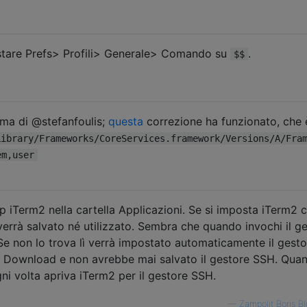
ostare Prefs> Profili> Generale> Comando su
.
$$
ma di @stefanfoulis;
questa
correzione ha funzionato, che è
Library/Frameworks/CoreServices.framework/Versions/A/Fra
em,user
app iTerm2 nella cartella Applicazioni. Se si imposta iTerm2
errà salvato né utilizzato. Sembra che quando invochi il g
 Se non lo trova lì verrà impostato automaticamente il gesto
 Download e non avrebbe mai salvato il gestore SSH. Qua
gni volta apriva iTerm2 per il gestore SSH.
—
Zampolit Boris B