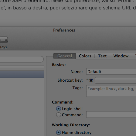
re SSH predefinito. Nelle sue preferenze, vai su "Profili".
le", in basso a destra, puoi selezionare quale schema URL d