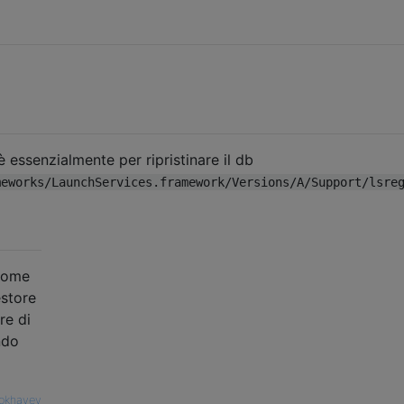
 essenzialmente per ripristinare il db
meworks/LaunchServices.framework/Versions/A/Support/lsre
 come
estore
re di
ndo
lokhayev