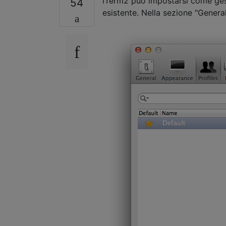
iTerm2 può impostarsi come gesto
54
esistente. Nella sezione "Genera