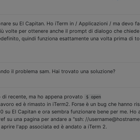
are su El Capitan. Ho iTerm in / Applicazioni / ma devo far
ù volte per ottenere anche il prompt di dialogo che chiede
efinito, quindi funziona esattamente una volta prima di to
ndo il problema sam. Hai trovato una soluzione?
o di recente, ma ho appena provato
$ open
 lavoro ed è rimasto in iTerm2. Forse è un bug che hanno ris
10 su El Capitan e ora sembra funzionare bene per me. Ho 
ref su una pagina per andare a "ssh: //username@hostnam
aprire l'app associata ed è andato a iTerm 2.