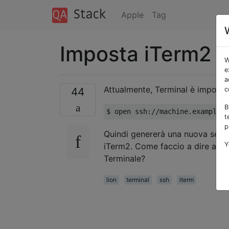
Apple
Tag
Imposta iTerm2 c
W
e
a
Attualmente, Terminal è impostat
44
c
B
$ open ssh
://
machine
.
example
.
c
t
p
Quindi genererà una nuova sessio
Y
iTerm2. Come faccio a dire a mac
Terminale?
lion
terminal
ssh
iterm