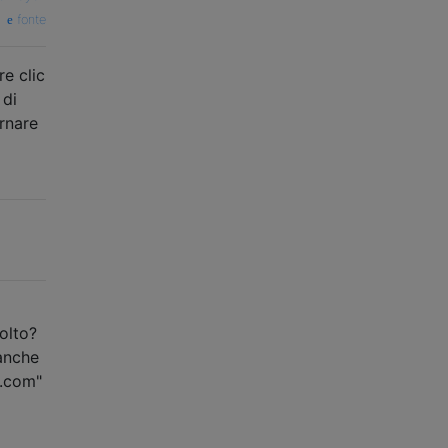
fonte
e clic
 di
rnare
olto?
anche
e.com"