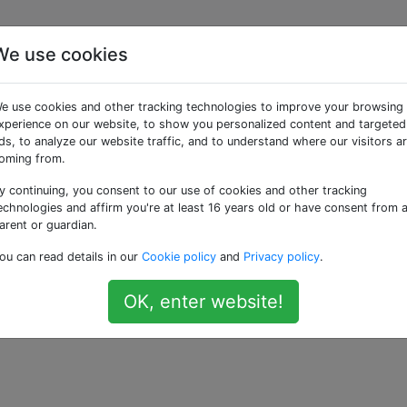
We use cookies
ome gestore ssh: // UR
e use cookies and other tracking technologies to improve your browsing
xperience on our website, to show you personalized content and targeted
ds, to analyze our website traffic, and to understand where our visitors a
o per gestire gli URL SSH. Ad esempio, se lo faccio:
oming from.
y continuing, you consent to our use of cookies and other tracking
om
echnologies and affirm you're at least 16 years old or have consent from 
arent or guardian.
ne SSH nel terminale. Vorrei invece che questi fossero ape
ou can read details in our
Cookie policy
and
Privacy policy
.
OS di utilizzare iTerm2 per gestire URL ssh: // anziché
OK, enter website!
—
Lorin H