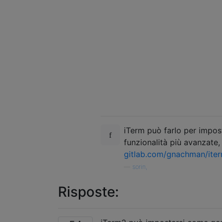
iTerm può farlo per impos
funzionalità più avanzate, 
gitlab.com/gnachman/ite
—
sorin,
Risposte: