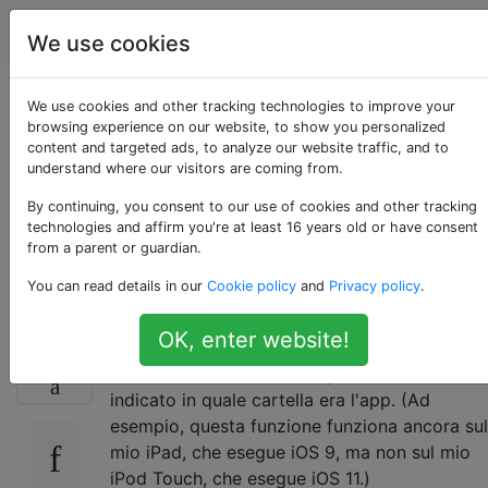
Apple
Tag
Account
We use cookies
Come faccio a sapere
We use cookies and other tracking technologies to improve your
browsing experience on our website, to show you personalized
content and targeted ads, to analyze our website traffic, and to
in quale cartella si
understand where our visitors are coming from.
trova un'app in iOS
By continuing, you consent to our use of cookies and other tracking
technologies and affirm you're at least 16 years old or have consent
from a parent or guardian.
11?
You can read details in our
Cookie policy
and
Privacy policy
.
OK, enter website!
Nelle versioni precedenti di iOS, se avessi
13
cercato un'app con Spotlight, mi avrebbe
indicato in quale cartella era l'app. (Ad
esempio, questa funzione funziona ancora sul
mio iPad, che esegue iOS 9, ma non sul mio
iPod Touch, che esegue iOS 11.)