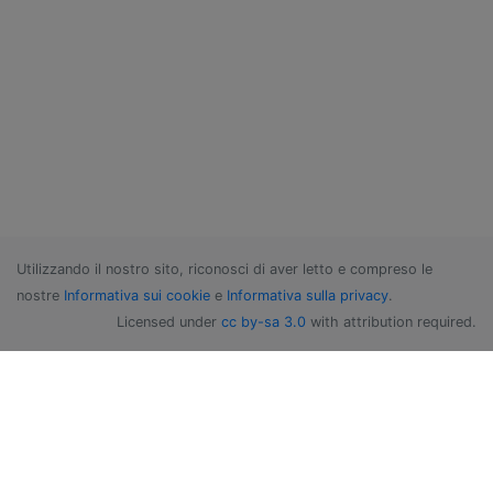
Utilizzando il nostro sito, riconosci di aver letto e compreso le
nostre
Informativa sui cookie
e
Informativa sulla privacy
.
Licensed under
cc by-sa 3.0
with attribution required.