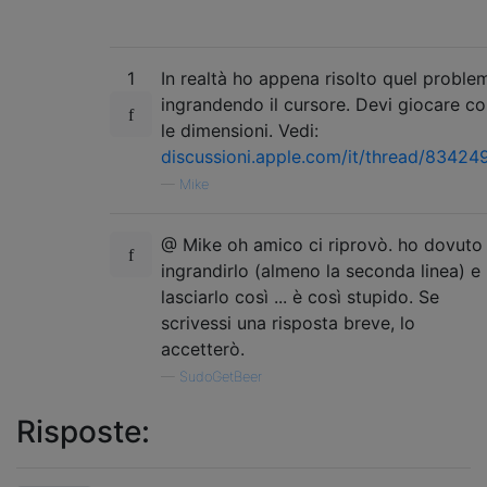
1
In realtà ho appena risolto quel proble
ingrandendo il cursore. Devi giocare c
le dimensioni. Vedi:
discussioni.apple.com/it/thread/83424
—
Mike
@ Mike oh amico ci riprovò. ho dovuto
ingrandirlo (almeno la seconda linea) e
lasciarlo così ... è così stupido. Se
scrivessi una risposta breve, lo
accetterò.
—
SudoGetBeer
Risposte: