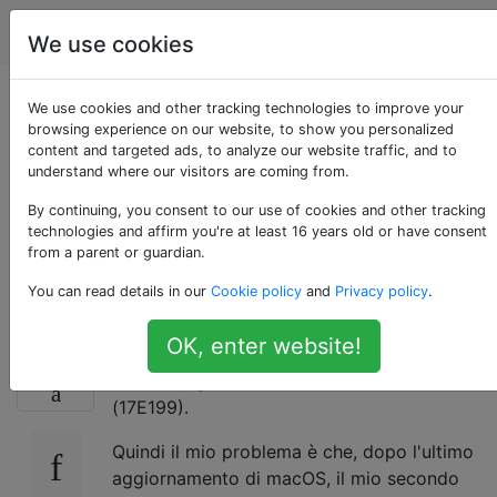
Apple
Tag
Account
We use cookies
Il cursore del mouse
We use cookies and other tracking technologies to improve your
browsing experience on our website, to show you personalized
content and targeted ads, to analyze our website traffic, and to
è scomparso sul
understand where our visitors are coming from.
display esterno
By continuing, you consent to our use of cookies and other tracking
technologies and affirm you're at least 16 years old or have consent
from a parent or guardian.
quando ruotato
You can read details in our
Cookie policy
and
Privacy policy
.
OK, enter website!
Ho un MacBook Pro da 13 pollici 2017. Il mio
13
macOS High Sierra ha la versione 10.13.4
(17E199).
Quindi il mio problema è che, dopo l'ultimo
aggiornamento di macOS, il mio secondo