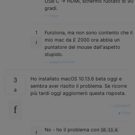
USB C -> HDMI, schermo ruotato di 90
gradi.
—
Nour
1
Funziona, ma non sono contento che il
mio mac da £ 2000 ora abbia un
puntatore del mouse dall'aspetto
stupido.
—
superluminario
Ho installato macOS 10.13.6 beta oggi e
3
sembra aver risolto il problema. Se ricorre
più tardi oggi aggiornerò questa risposta.
—
csstudent
fonte
No - ho il problema con
10.13.6