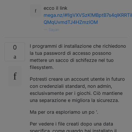
ecco il link
mega.nz/#!lgVXVSzK!MBptB7s4qIKRRT
QMqUvmdTJ4HZmzIOM
—
Sayan
I programmi di installazione che richiedono
0
la tua password di accesso possono
mettere un sacco di schifezze nel tuo
filesystem.
Potresti creare un account utente in futuro
con credenziali standard, non admin,
esclusivamente per i giochi. Ciò mantiene
una separazione e migliora la sicurezza.
Ma per ora esploriamo un po '.
Per vedere i file creati dopo una data
specifica, come quando hai installato il