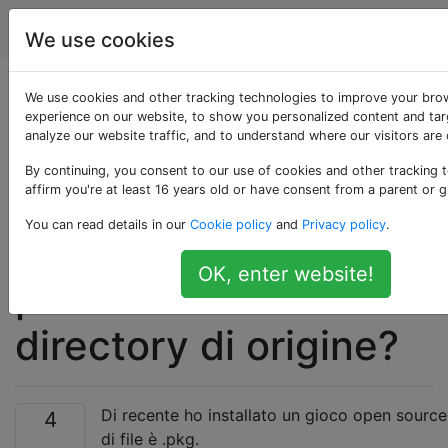
Apple
Tag
Account
We use cookies
C'è un modo per
We use cookies and other tracking technologies to improve your bro
experience on our website, to show you personalized content and tar
analyze our website traffic, and to understand where our visitors are
ottenere un registro
By continuing, you consent to our use of cookies and other tracking 
di tutti i file installati
affirm you're at least 16 years old or have consent from a parent or g
You can read details in our
Cookie policy
and
Privacy policy
.
di recente e rispettivi
OK, enter website!
percorsi di cartella e
directory di origine?
Di recente ho installato un gioco open source. 
4
di file è .pkg.