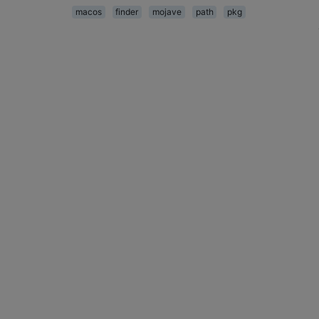
macos
finder
mojave
path
pkg