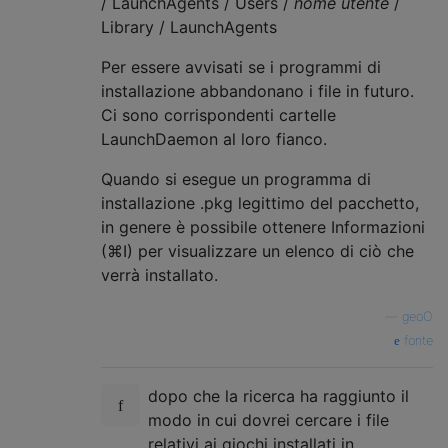
/ LaunchAgents / Users /
nome utente
/
Library / LaunchAgents
Per essere avvisati se i programmi di
installazione abbandonano i file in futuro.
Ci sono corrispondenti cartelle
LaunchDaemon al loro fianco.
Quando si esegue un programma di
installazione .pkg legittimo del pacchetto,
in genere è possibile ottenere Informazioni
(⌘I) per visualizzare un elenco di ciò che
verrà installato.
—
geoO
fonte
dopo che la ricerca ha raggiunto il
modo in cui dovrei cercare i file
relativi ai giochi installati in