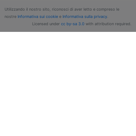
Utilizzando il nostro sito, riconosci di aver letto e compreso le
nostre
Informativa sui cookie
e
Informativa sulla privacy
.
Licensed under
cc by-sa 3.0
with attribution required.