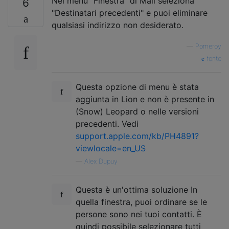
Nel menu "Finestra" di Mail seleziona
6
"Destinatari precedenti" e puoi eliminare
qualsiasi indirizzo non desiderato.
—
Pomeroy
fonte
Questa opzione di menu è stata
aggiunta in Lion e non è presente in
(Snow) Leopard o nelle versioni
precedenti. Vedi
support.apple.com/kb/PH4891?
viewlocale=en_US
—
Alex Dupuy
Questa è un'ottima soluzione In
quella finestra, puoi ordinare se le
persone sono nei tuoi contatti. È
quindi possibile selezionare tutti