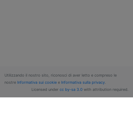
Utilizzando il nostro sito, riconosci di aver letto e compreso le
nostre
Informativa sui cookie
e
Informativa sulla privacy
.
Licensed under
cc by-sa 3.0
with attribution required.