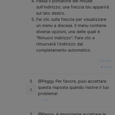
Passa il puntatore del mouse
sull'indirizzo; una freccia blu apparirà
sul lato destro.
Fai clic sulla freccia per visualizzare
un menu a discesa. Il menu contiene
diverse opzioni, una delle quali è
"Rimuovi indirizzo". Fare clic e
rimuoverà l'indirizzo dal
completamento automatico.
—
Soxman
fonte
5
@Peggy Per favore, puoi accettare
questa risposta quando risolve il tuo
problema!
—
Tim
2
@Peggy, è importante accettare le