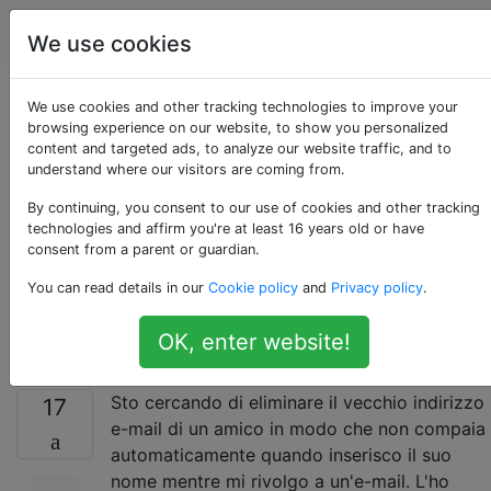
Apple
Tag
Account
We use cookies
Come posso
We use cookies and other tracking technologies to improve your
browsing experience on our website, to show you personalized
content and targeted ads, to analyze our website traffic, and to
eliminare l'indirizzo
understand where our visitors are coming from.
e-mail di un
By continuing, you consent to our use of cookies and other tracking
technologies and affirm you're at least 16 years old or have
consent from a parent or guardian.
destinatario
You can read details in our
Cookie policy
and
Privacy policy
.
precedente da Mail?
OK, enter website!
Sto cercando di eliminare il vecchio indirizzo
17
e-mail di un amico in modo che non compaia
automaticamente quando inserisco il suo
nome mentre mi rivolgo a un'e-mail. L'ho