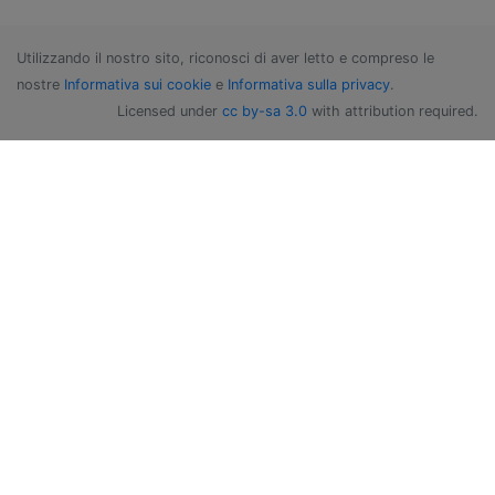
Utilizzando il nostro sito, riconosci di aver letto e compreso le
nostre
Informativa sui cookie
e
Informativa sulla privacy
.
Licensed under
cc by-sa 3.0
with attribution required.