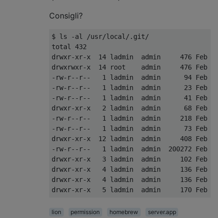
Consigli?
$ ls -al /usr/local/.git/

total 432

drwxr-xr-x  14 ladmin  admin     476 Feb 24
drwxrwxr-x  14 root    admin     476 Feb  9
-rw-r--r--   1 ladmin  admin      94 Feb 24
-rw-r--r--   1 ladmin  admin      23 Feb 24
-rw-r--r--   1 ladmin  admin      41 Feb  9
drwxr-xr-x   2 ladmin  admin      68 Feb  9
-rw-r--r--   1 ladmin  admin     218 Feb  9
-rw-r--r--   1 ladmin  admin      73 Feb  9
drwxr-xr-x  12 ladmin  admin     408 Feb  9
-rw-r--r--   1 ladmin  admin  200272 Feb 24
drwxr-xr-x   3 ladmin  admin     102 Feb  9
drwxr-xr-x   4 ladmin  admin     136 Feb  9
drwxr-xr-x   4 ladmin  admin     136 Feb  9
lion
permission
homebrew
server.app