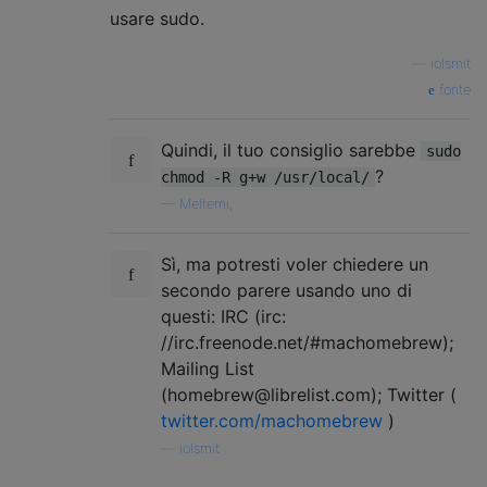
usare sudo.
—
iolsmit
fonte
Quindi, il tuo consiglio sarebbe
sudo
?
chmod -R g+w /usr/local/
—
Meltemi,
Sì, ma potresti voler chiedere un
secondo parere usando uno di
questi: IRC (irc:
//irc.freenode.net/#machomebrew);
Mailing List
(homebrew@librelist.com); Twitter (
twitter.com/machomebrew
)
—
iolsmit