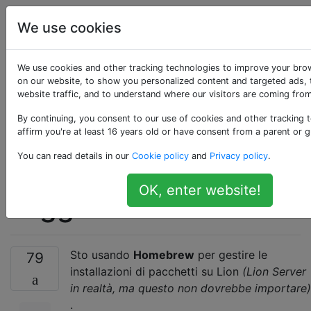
Apple
Tag
Account
We use cookies
Autorizzazioni per
We use cookies and other tracking technologies to improve your bro
on our website, to show you personalized content and targeted ads, 
website traffic, and to understand where our visitors are coming from
l'homebrew e più
By continuing, you consent to our use of cookies and other tracking 
utenti che devono
affirm you're at least 16 years old or have consent from a parent or g
You can read details in our
Cookie policy
and
Privacy policy
.
effettuare
OK, enter website!
l'aggiornamento
Sto usando
Homebrew
per gestire le
79
installazioni di pacchetti su Lion
(Lion Server
in realtà, ma questo non dovrebbe importare)
.