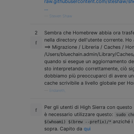
raw.githubusercontent.com/steshaw/she
…
—
Steven Shaw
2
Sembra che Homebrew abbia ora trasfe
nella directory dell'utente corrente. Ho
==> Migrazione / Libreria / Caches / H
/Users/bluechain.admin/Library/Caches
quando si esegue un aggiornamento dell
sto interpretando correttamente, ciò si
dobbiamo più preoccuparci di avere un
cache scrivibile a livello globale per 
—
Endareth,
Per gli utenti di High Sierra con quest
è necessario utilizzare questo:
sudo ch
anziché 
$(whoami) $(brew --prefix)/*
sopra. Capito da
qui