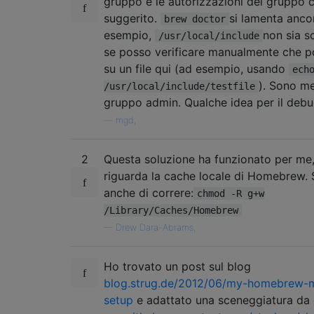
gruppo e le autorizzazioni del gruppo
suggerito.
si lamenta anco
brew doctor
esempio,
non sia sc
/usr/local/include
se posso verificare manualmente che p
su un file qui (ad esempio, usando
ech
). Sono m
/usr/local/include/testfile
gruppo admin. Qualche idea per il deb
—
mgd,
2
Questa soluzione ha funzionato per me
riguarda la cache locale di Homebrew.
anche di correre:
chmod -R g+w
/Library/Caches/Homebrew
—
Drew Dara-Abrams,
Ho trovato un post sul blog
blog.strug.de/2012/06/my-homebrew-mu
setup
e adattato una sceneggiatura da 