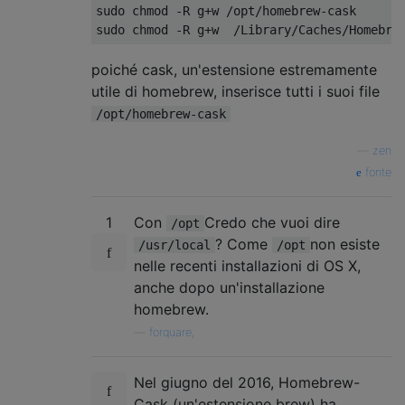
sudo chmod -R g+w /opt/homebrew-cask

poiché cask, un'estensione estremamente
utile di homebrew, inserisce tutti i suoi file
/opt/homebrew-cask
—
zen
fonte
1
Con
Credo che vuoi dire
/opt
? Come
non esiste
/usr/local
/opt
nelle recenti installazioni di OS X,
anche dopo un'installazione
homebrew.
—
forquare,
Nel giugno del 2016, Homebrew-
Cask (un'estensione brew) ha