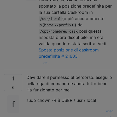
spostato la posizione predefinita per
la sua cartella Caskroom in
(o più accuratamente
/usr/local
) da
$(brew --prefix)
così questa
/opt/homebrew-cask
risposta è ora discutibile, ma era
valida quando è stata scritta. Vedi
Sposta posizione di caskroom
predefinita # 21603
—
zen
Devi dare il permesso al percorso. eseguilo
1
nella riga di comando e andrà tutto bene.
Ha funzionato per me:
sudo chown -R $ USER / usr / local
—
Asso